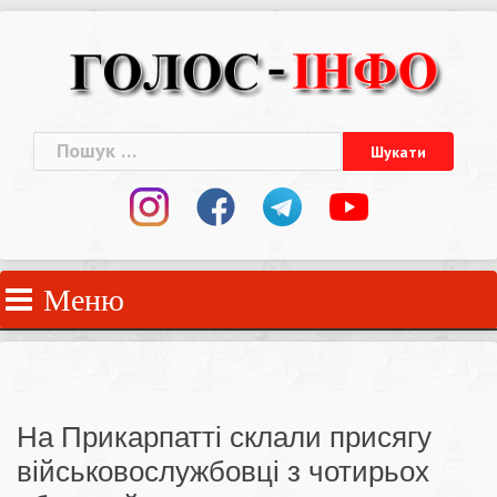
Skip
to
content
Пошук:
Меню
На Прикарпатті склали присягу
військовослужбовці з чотирьох