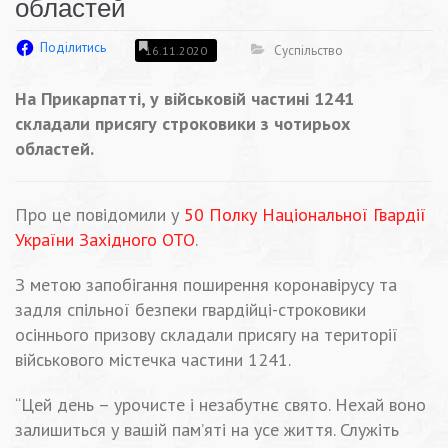
областей
Поділитись
Суспільство
16.11.2020
На Прикарпатті, у військовій частині 1241
складали присягу строковики з чотирьох
областей.
Про це повідомили у
50 Полку Національної Гвардії
України Західного ОТО
.
З метою запобігання поширення коронавірусу та
задля спільної безпеки гвардійці-строковики
осіннього призову складали присягу на території
військового містечка частини 1241.
“Цей день – урочисте і незабутнє свято. Нехай воно
залишиться у вашій пам’яті на усе життя. Служіть