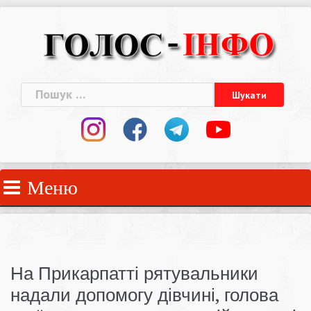
Skip
to
content
Пошук:
Меню
На Прикарпатті рятувальники
надали допомогу дівчині, голова