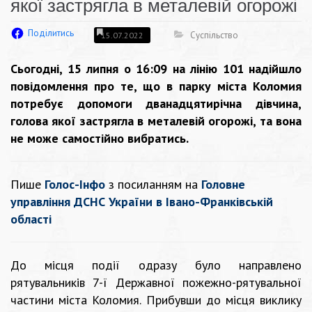
якої застрягла в металевій огорожі
Поділитись
Суспільство
15.07.2022
Сьогодні, 15 липня о 16:09 на лінію 101 надійшло
повідомлення про те, що в парку міста Коломия
потребує допомоги дванадцятирічна дівчина,
голова якої застрягла в металевій огорожі, та вона
не може самостійно вибратись.
Пише
Голос-Інфо
з посиланням на
Головне
управління ДСНС України в Івано-Франківській
області
До місця події одразу було направлено
рятувальників 7-ї Державної пожежно-рятувальної
частини міста Коломия. Прибувши до місця виклику