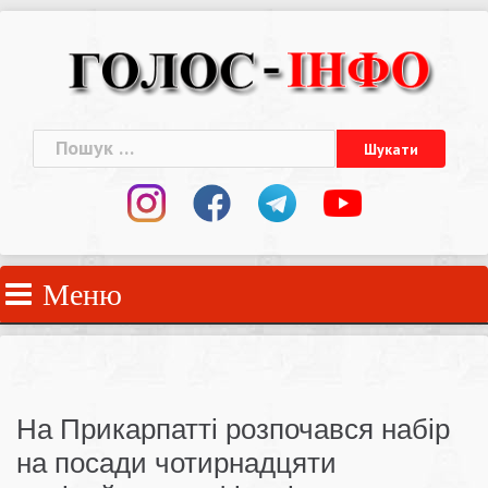
Skip
to
content
Пошук:
Меню
На Прикарпатті розпочався набір
на посади чотирнадцяти