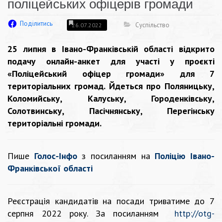
поліцейських офіцерів громади
Поділитись
Суспільство
26.07.2022
25 липня в Івано-Франківській області відкрито
подачу онлайн-анкет для участі у проєкті
«Поліцейський офіцер громади» для 7
територіальних громад. Йдеться про Поляницьку,
Коломийську, Калуську, Городенківську,
Солотвинську, Пасічнянську, Перегінську
територіальні громади.
Пише
Голос-Інфо
з посиланням на
Поліцію Івано-
Франківської області
Реєстрація кандидатів на посади триватиме до 7
серпня 2022 року. За посиланням
http://otg-