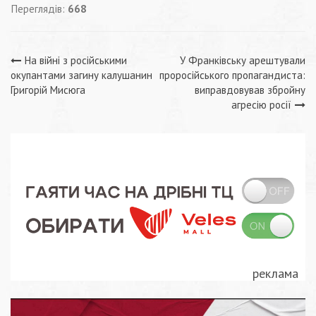
Переглядів:
668
Навігація
На війні з російськими
У Франківську арештували
окупантами загину калушанин
проросійського пропагандиста:
записів
Григорій Мисюга
виправдовував збройну
агресію росії