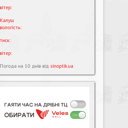
вітер:
Калуш
вологість:
тиск:
вітер:
Погода на 10 днів від
sinoptik.ua