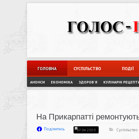
Skip
to
content
ГОЛОВНА
СУСПІЛЬСТВО
ПОДІЇ
АНОНСИ
ЕКОНОМІКА
ЗДОРОВ`Я
КУЛІНАРНІ РЕЦЕПТ
На Прикарпатті ремонтують
Поділитись
Суспільство
07.04.2020