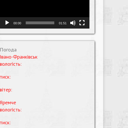
00:00
01:51
Погода
Івано-Франківськ
вологість:
тиск:
вітер:
Яремче
вологість:
тиск: