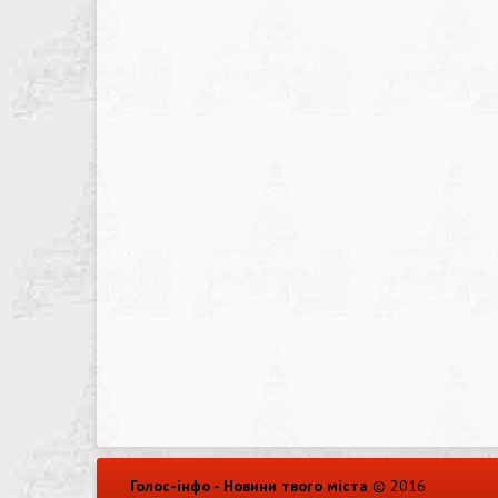
Голос-інфо - Новини твого міста
© 2016