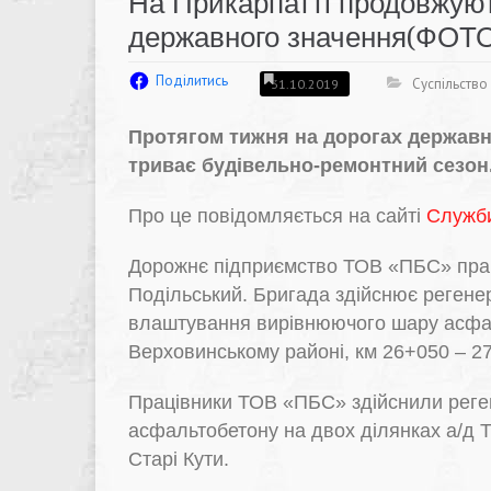
На Прикарпатті продовжую
державного значення(ФОТ
Поділитись
Суспільство
31.10.2019
Протягом тижня на дорогах державно
триває будівельно-ремонтний сезон
Про це повідомляється на сайті
Служби
Дорожнє підприємство ТОВ «ПБС» працю
Подільський. Бригада здійснює регене
влаштування вирівнюючого шару асфал
Верховинському районі, км 26+050 – 2
Працівники ТОВ «ПБС» здійснили рег
асфальтобетону на двох ділянках а/д Т
Старі Кути.