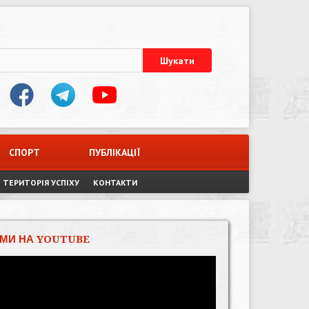
СПОРТ
ПУБЛІКАЦІЇ
ТЕРИТОРІЯ УСПІХУ
КОНТАКТИ
МИ НА YOUTUBE
Відеопрогравач