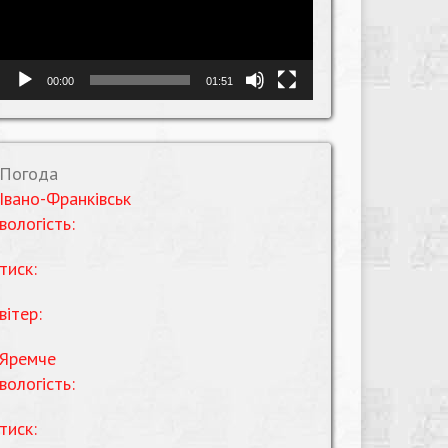
00:00
01:51
Погода
Івано-Франківськ
вологість:
тиск:
вітер:
Яремче
вологість:
тиск: