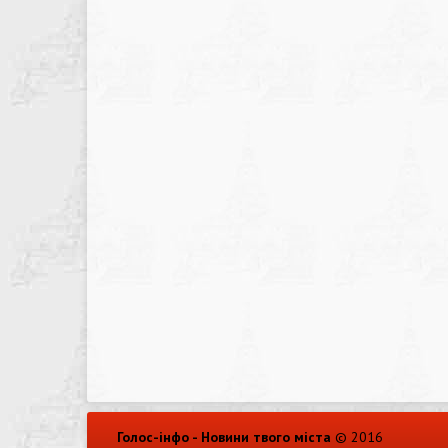
Голос-інфо - Новини твого міста
© 2016