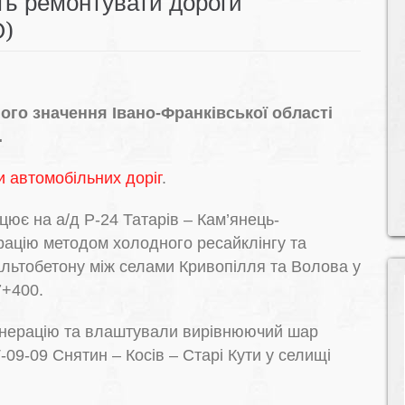
ть ремонтувати дороги
О)
го значення Івано-Франківської області
.
 автомобільних доріг
.
є на а/д Р-24 Татарів – Кам’янець-
рацію методом холодного ресайклінгу та
ьтобетону між селами Кривопілля та Волова у
7+400.
енерацію та влаштували вирівнюючий шар
-09-09 Снятин – Косів – Старі Кути у селищі