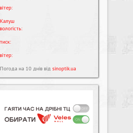
вітер:
Калуш
вологість:
тиск:
вітер:
Погода на 10 днів від
sinoptik.ua