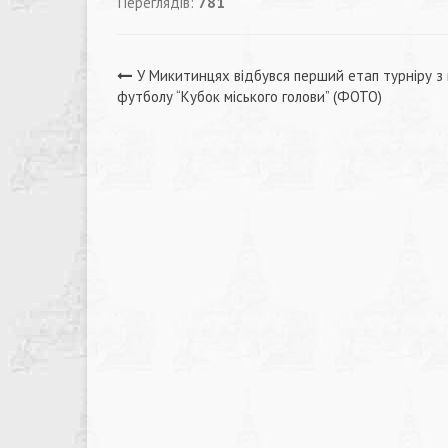
Переглядів:
781
Навігація
У Микитинцях відбувся перший етап турніру з 
футболу “Кубок міського голови” (ФОТО)
записів