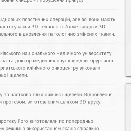
 відновних пластичних операцій, але всі вони мають
 застосувавши 3D технології. Адже завдяки 3D
льного відновлення патологічно змінених тканин.
нківського національного медичного університету
рна та доктор медичних наук кафедри хірургічної
арпатського клінічного онкоцентру виконали
ньої щелепи.
у та частково гілки нижньої щелепи. Відновлення
м протезом, виготовленим шляхом 3D друку.
протезу його виготовляли по попередньо
у режимі з використанням сканів спіральної