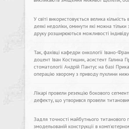
У світі використовується велика кількість
деякі недоліки, оминути які можна тільки
друку розширюються можливості індивідуа
Так, фахівці кафедри онкології Івано-Фра
доцент Іван Костишин, асистент Галина Гі
стоматології Андрій Пантус на базі Прик
операцію хворому з приводу пухлини ниж
Лікарі провели резекцію бокового сегмент
дефекту, що утворився провели титанови
Задля точності майбутнього титанового 
змодельованій конструкції в комп’ютерном