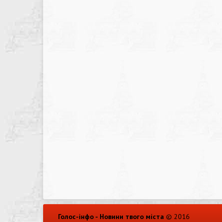
Голос-інфо - Новини твого міста
© 2016