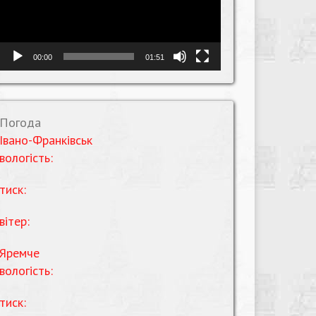
00:00
01:51
Погода
Івано-Франківськ
вологість:
тиск:
вітер:
Яремче
вологість:
тиск: