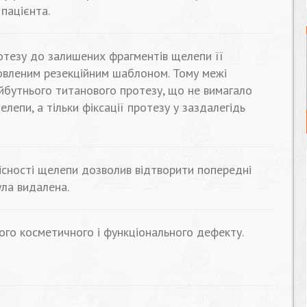
пацієнта.
отезу до залишених фрагментів щелепи її
овленим резекційним шаблоном. Тому межі
йбутнього титанового протезу, що не вимагало
епи, а тільки фіксації протезу у заздалегідь
існості щелепи дозволив відтворити попередні
ула видалена.
го косметичного і функціонального дефекту.