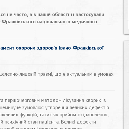
я не часто, а в нашій області її застосували
о-Франківського національного медичного
амент охорони здоров’я Івано-Франківської
елепно-лицевій травмі, що є актуальним в умовах
та першочерговим методом лікування хворих із
е неминуче зумовлює утворення великих дефектів
жливих функцій, таких як прийом їжі, мовлення,
й психічний стан пацієнта. Великі дефекти
ьовий синдром і порушення прикусу.