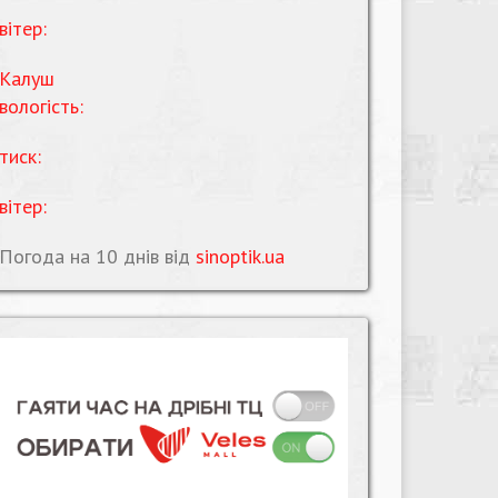
вітер:
Калуш
вологість:
тиск:
вітер:
Погода на 10 днів від
sinoptik.ua