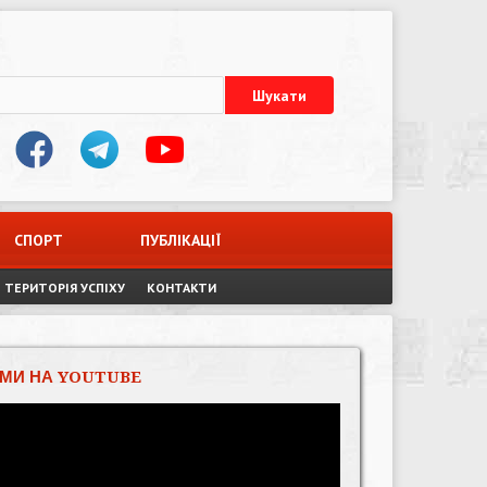
СПОРТ
ПУБЛІКАЦІЇ
ТЕРИТОРІЯ УСПІХУ
КОНТАКТИ
МИ НА YOUTUBE
Відеопрогравач