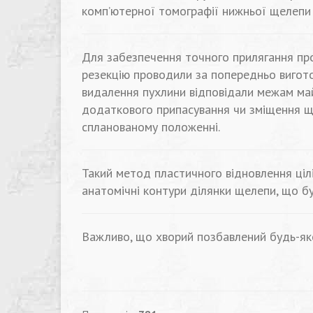
комп’ютерної томографії нижньої щелепи 
Для забезпечення точного прилягання пр
резекцію проводили за попередньо вигот
видалення пухлини відповідали межам ма
додаткового припасування чи зміщення щел
спланованому положенні.
Такий метод пластичного відновлення ціл
анатомічні контури ділянки щелепи, що б
Важливо, що хворий позбавлений будь-яко