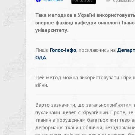
Суспільство
08.07.2022
Така методика в Україні використовуєтьс
вперше фахівці кафедри онкології Іван
університету.
Пише
Голос-Інфо
, посилаючись на
Департ
ОДА
.
Цей метод можна використовувати і при щ
війни.
Варто зазначити, що загальноприйнятим 
пухлинами щелеп є хірургічний. Проте, ц
тканин з порушенням багатьох життєво-ва
деформація тканин обличчя, незадовільни
викликають зміщення нижньої щелепи, бол