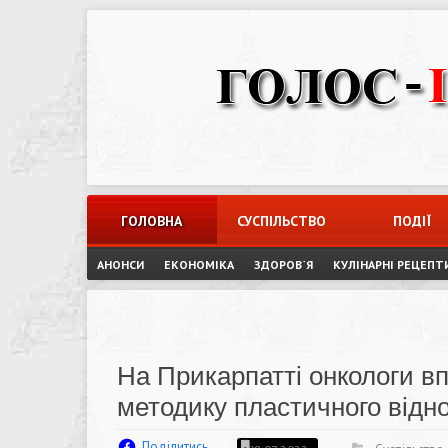
Skip
to
content
ГОЛОВНА
СУСПІЛЬСТВО
ПОДІЇ
АНОНСИ
ЕКОНОМІКА
ЗДОРОВ`Я
КУЛІНАРНІ РЕЦЕПТ
На Прикарпатті онкологи в
методику пластичного відн
Поділитись