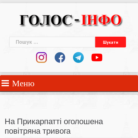
Skip
to
content
Пошук:
Меню
На Прикарпатті оголошена
повітряна тривога