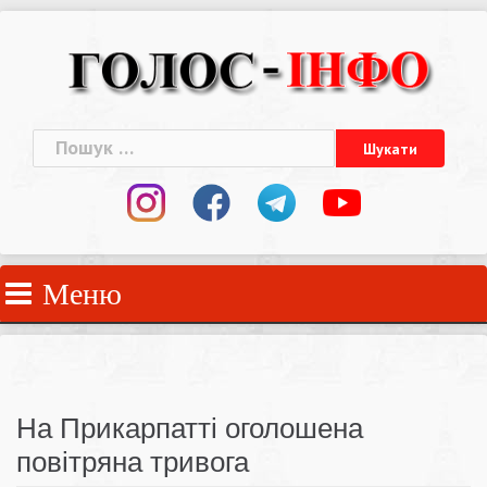
Skip
to
content
Пошук:
Меню
На Прикарпатті оголошена
повітряна тривога