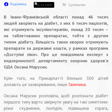
Поділитись
Суспільство
15.11.2019
В Івано-Франківській області понад 46 тисяч
людей хворіють на діабет, з них 6 тисяч пацієнтів,
які отримують інсулінотерапію, понад 20 тисяч –
на таблетованих препаратах, тобто з другим
типом діабету. Більшість таких хворих отримують
препарати за державні кошти, у рамках програми
«Доступні ліки». Про це повідомила експерт з
ендокринології департаменту охорони здоров’я
ОДА Оксана Марусин.
Крім того, на Прикарпатті близько 300 дітей
долають це захворювання, пише
Галичина
.
Оксана Марусин розповіла, щоб розпізнати діабет
першого типу варто звернути увагу на такі симптоми:
різке схуднення, поліурія, підвищена спрага,