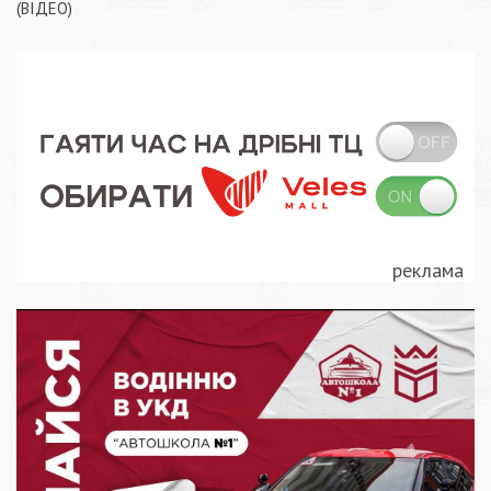
записів
(ВІДЕО)