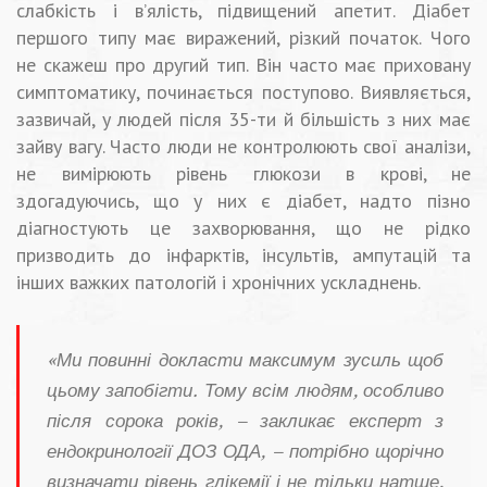
слабкість і в’ялість, підвищений апетит. Діабет
першого типу має виражений, різкий початок. Чого
не скажеш про другий тип. Він часто має приховану
симптоматику, починається поступово. Виявляється,
зазвичай, у людей після 35-ти й більшість з них має
зайву вагу. Часто люди не контролюють свої аналізи,
не вимірюють рівень глюкози в крові, не
здогадуючись, що у них є діабет, надто пізно
діагностують це захворювання, що не рідко
призводить до інфарктів, інсультів, ампутацій та
інших важких патологій і хронічних ускладнень.
«Ми повинні докласти максимум зусиль щоб
цьому запобігти. Тому всім людям, особливо
після сорока років, – закликає експерт з
ендокринології ДОЗ ОДА, – потрібно щорічно
визначати рівень глікемії і не тільки натще,