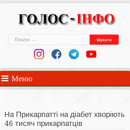
Skip
to
content
Пошук:
Меню
На Прикарпатті на діабет хворіють
46 тисяч прикарпатців