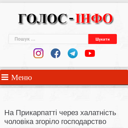
Skip
to
content
Пошук:
Меню
На Прикарпатті через халатність
чоловіка згоріло господарство