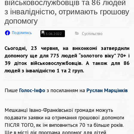
військовослужбовців та 86 людей
з інвалідністю, отримають грошову
допомогу
Поділитись
Суспільство
23.06.2022
Сьогодні, 23 червня, на виконкомі затвердили
допомогу ще для 775 людей “золотого віку” 70+ і
39 діток військовослужбовців. А також для 86
людей з інвалідністю 1 та 2 груп.
Пише
Голос-Інфо
з посиланням на
Руслан Марцінків
Мешканці Івано-Франківської громади можуть
подавати заявки на отримання грошової допомоги
ПІСЛЯ ТОГО, як їм виповниться 70 та більше років.
Ще в місті діє програма допомог для дітей