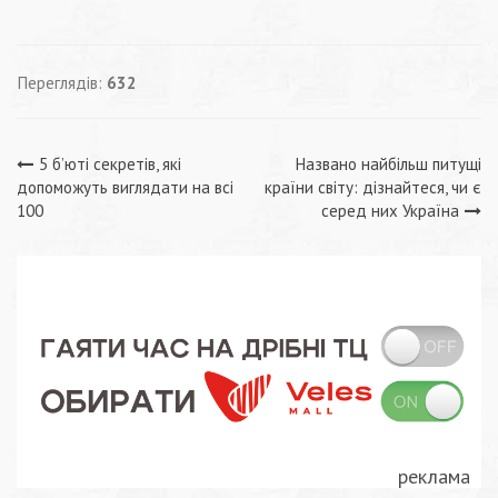
Переглядів:
632
Навігація
5 б’юті секретів, які
Названо найбільш питущі
допоможуть виглядати на всі
країни світу: дізнайтеся, чи є
записів
100
серед них Україна