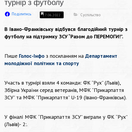
турнір з футболу
Поділитись
Суспільство
27.06.2022
В Івано-Франківську відбувся благодійний турнір з
футболу на підтримку ЗСУ “Разом до ПЕРЕМОГИ!”.
Пише
Голос-Інфо
з посиланням на
Департамент
молодіжної політики та спорту
Участь в турнірі взяли 4 команди: ФК “Рух” (Львів),
Збірна України серед ветеранів, МФК “Прикарпаття
ЗСУ” та МФК “Прикарпаття” U-19 (Івано-Франківськ).
У фіналі МФК “Прикарпаття ЗСУ” виграли у ФК “Рух”
(Львів)- 2:.