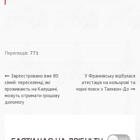
Переглядів:
771
Навігація
Зареєстровано вже 80
У Франківську відбулася
сімей: переселенці, які
атестація на кольорові та
записів
проживають на Калущині,
чорні пояси з Таеквон-До
можуть отримати грошову
допомогу