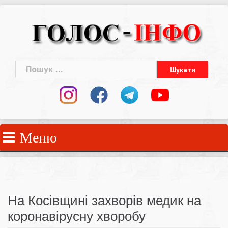
Skip
to
content
Пошук:
Меню
На Косівщині захворів медик на
коронавірусну хворобу