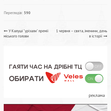
Переглядів:
590
Навігація
У Калуші “урізали” премії
1 червня – свята, іменини, день
міського голови
в історії
записів