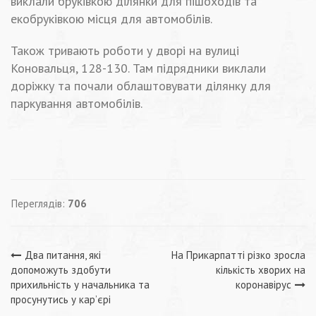
виклали бруківкою ділянки для пішоходів та
екобруківкою місця для автомобілів.
Також тривають роботи у дворі на вулиці
Коновальця, 128-130. Там підрядники виклали
доріжку та почали облаштовувати ділянку для
паркування автомобілів.
Переглядів:
706
Навігація
Два питання, які
На Прикарпатті різко зросла
допоможуть здобути
кількість хворих на
записів
прихильність у начальника та
коронавірус
просунутись у кар’єрі