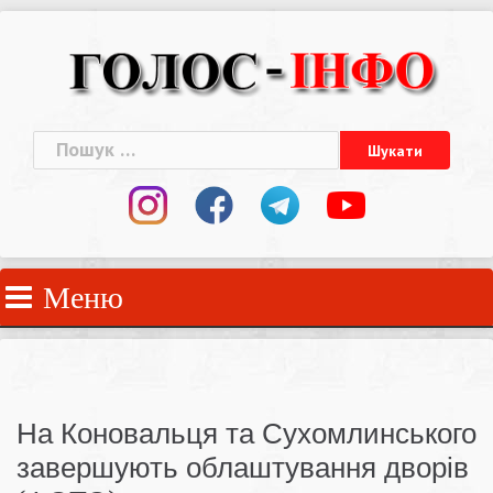
Skip
to
content
Пошук:
Меню
На Коновальця та Сухомлинського
завершують облаштування дворів