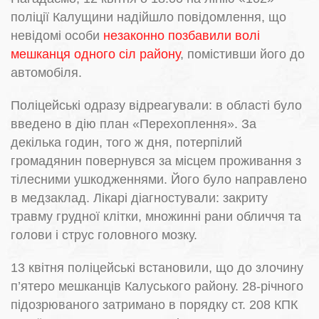
поліції Калущини надійшло повідомлення, що
невідомі особи
незаконно позбавили волі
мешканця одного сіл району
, помістивши його до
автомобіля.
Поліцейські одразу відреагували: в області було
введено в дію план «Перехоплення». За
декілька годин, того ж дня, потерпілий
громадянин повернувся за місцем проживання з
тілесними ушкодженнями. Його було направлено
в медзаклад. Лікарі діагностували: закриту
травму грудної клітки, множинні рани обличчя та
голови і струс головного мозку.
13 квітня поліцейські встановили, що до злочину
п’ятеро мешканців Калуського району. 28-річного
підозрюваного затримано в порядку ст. 208 КПК