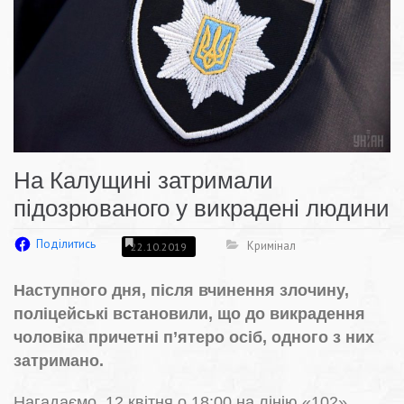
На Калущині затримали
підозрюваного у викрадені людини
Поділитись
Кримінал
22.10.2019
Наступного дня, після вчинення злочину,
поліцейські встановили, що до викрадення
чоловіка причетні п’ятеро осіб, одного з них
затримано.
Нагадаємо, 12 квітня о 18:00 на лінію «102»