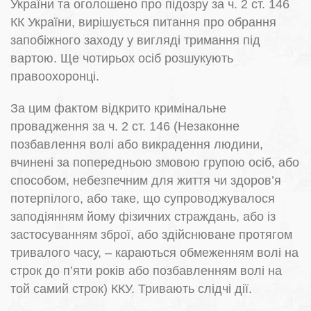
України та оголошено про підозру за ч. 2 ст. 146
КК України, вирішується питання про обрання
запобіжного заходу у вигляді тримання під
вартою. Ще чотирьох осіб розшукують
правоохоронці.
За цим фактом відкрито кримінальне
провадження за ч. 2 ст. 146 (Незаконне
позбавлення волі або викрадення людини,
вчинені за попередньою змовою групою осіб, або
способом, небезпечним для життя чи здоров’я
потерпілого, або таке, що супроводжувалося
заподіянням йому фізичних страждань, або із
застосуванням зброї, або здійснюване протягом
тривалого часу, – караються обмеженням волі на
строк до п’яти років або позбавленням волі на
той самий строк) ККУ. Тривають слідчі дії.