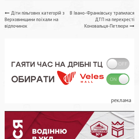
Навігація
Діти пільгових категорій з
В Івано-Франківську трапилася
Верховинщини поїхали на
ДТП на перехресті
записів
відпочинок
Коновальця-Петлюри