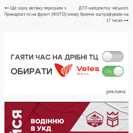
Навігація
Ще одну автівку передали з
ДТП напідпитку: міського
Прикарпаття на фронт (ФОТО)
голову Яремче оштрафували на
записів
17 тисяч