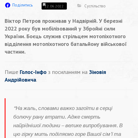
Поділитись
Суспільство
22.06.2022
Віктор Петров проживав у Надвірній. У березні
2022 року був мобілізований у Збройні сили
України. Боєць служив стрільцем мотопіхотного
відділення мотопіхотного батальйону військової
частини.
Пише
Голос-Інфо
з посиланням на
Зіновія
Андрійовича
.
“На жаль, словами важко загоїти в серці
болючу рану втрати. Адже смерть
найріднішої людини – велике випробування. В
цю гірку мить поділяємо горе Вашої сім’ї та