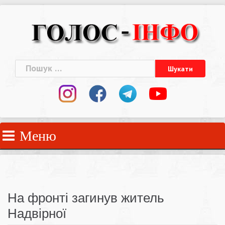
Skip
to
content
Пошук:
Меню
На фронті загинув житель
Надвірної