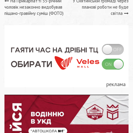
Навігація
На Прикарпатті 55-річний
У Снятинській громаді через
чоловік незаконно видобував
планові роботи не буде
записів
піщано-гравійну суміш (ФОТО)
світла