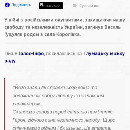
Поділитись
Суспільство
21.06.2022
У війні з російськими окупантами, захищаючи нашу
свободу та незалежність України, загинув Василь
Гуцуляк родом з села Королівка.
Пише
Голос-Інфо
, посилаючись на
Тлумацьку міську
раду
.
“Його знали як справжнього воїна та
поважали як добру людину із незламним
характером.
Схиляємо голови перед світлою пам’яттю
Героя, гідного сина незламного народу. Щиро
співчуваємо рідним і близьким. Це втрата,