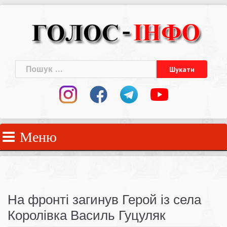
Skip
to
content
Пошук:
Меню
На фронті загинув Герой із села
Королівка Василь Гуцуляк