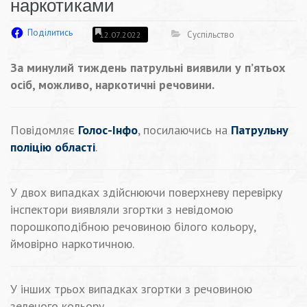
наркотиками
Поділитись
Суспільство
12.07.2022
За минулий тиждень патрульні виявили у п’ятьох
осіб, можливо, наркотичні речовини.
Повідомляє
Голос-Інфо
, посилаючись на
Патрульну
поліцію області
.
У двох випадках здійснюючи поверхневу перевірку
інспектори виявляли згортки з невідомою
порошкоподібною речовиною білого кольору,
ймовірно наркотичною.
У інших трьох випадках згортки з речовиною
зеленого кольору.