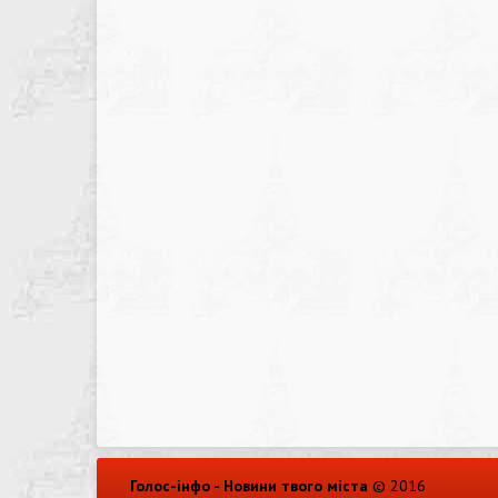
Голос-інфо - Новини твого міста
© 2016