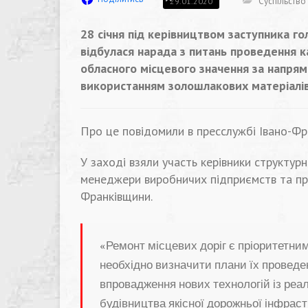
Суспільство
29.01.2020
28 січня під керівництвом заступника г
відбулася нарада з питань проведення к
обласного місцевого значення за напрямк
використанням золошлакових матеріалів
Про це повідомили в пресслужбі Івано-Фр
У заході взяли участь керівники структу
менеджери виробничих підприємств та пре
Франківщини.
«Ремонт місцевих доріг є пріоритетни
необхідно визначити плани їх проведен
впровадження нових технологій із реалі
будівництва якісної дорожньої інфрас