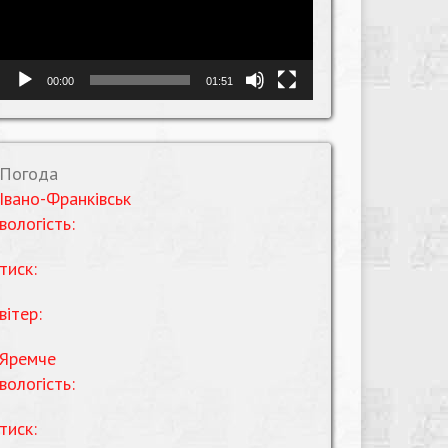
00:00
01:51
Погода
Івано-Франківськ
вологість:
тиск:
вітер:
Яремче
вологість:
тиск: