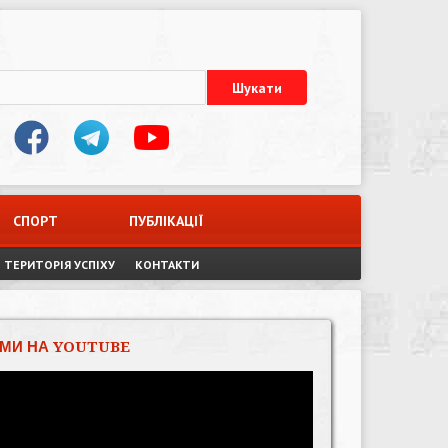
СПОРТ
ПУБЛІКАЦІЇ
ТЕРИТОРІЯ УСПІХУ
КОНТАКТИ
МИ НА YOUTUBE
Відеопрогравач