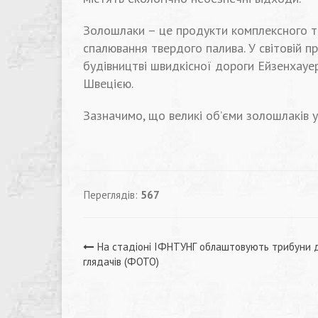
Золошлаки – це продукти комплексного те
спалювання твердого палива. У світовій п
будівництві швидкісної дороги Ейзенхауер
Швецією.
Зазначимо, що великі об’єми золошлаків 
Переглядів:
567
Навігація
На стадіоні ІФНТУНГ облаштовують трибуни 
глядачів (ФОТО)
записів