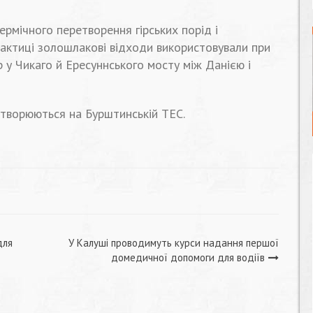
рмічного перетворення гірських порід і
рактиці золошлакові відходи використовували при
 у Чикаго й Ересуннського мосту між Данією і
утворюються на Бурштинській ТЕС.
для
У Калуші проводимуть курси надання першої
домедичної допомоги для водіїв