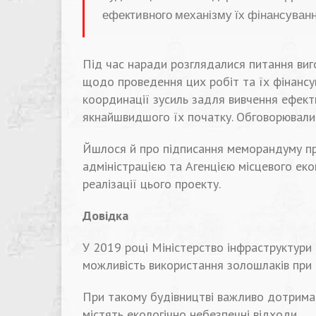
ефективного механізму їх фінансуванн
Під час наради розглядалися питання ви
щодо проведення цих робіт та їх фінансу
координації зусиль задля вивчення ефект
якнайшвидшого їх початку. Обговорювали 
Йшлося й про підписання меморандуму п
адміністрацією та Агенцією місцевого ек
реалізації цього проекту.
Довідка
У 2019 році Міністерство інфраструктури 
можливість використання золошлаків при б
При такому будівництві важливо дотрима
містять екологічно небезпечні відходи.