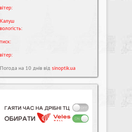
вітер:
Калуш
вологість:
тиск:
вітер:
Погода на 10 днів від
sinoptik.ua