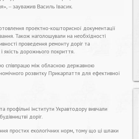
я», – зауважив Василь Івасик.
готовлення проектно-кошторисної документації
вання. Також наголошували на необхідності
ивності проведення ремонту доріг та
і якість дорожнього покриття.
ро співпрацю між обласною державною
ономічного розвитку Прикарпаття для ефективної
та профільні інститути Укравтодору вивчали
удівництві доріг.
ння простих екологічних норм, тому що ці шлаки