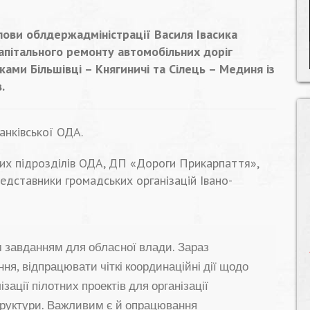
олови облдержадміністрації Василя Івасика
апітального ремонту автомобільних доріг
ами Більшівці – Княгиничі та Сілець – Мединя із
.
анківської ОДА.
рних підрозділів ОДА, ДП «Дороги Прикарпаття»,
дставники громадських організацій Івано-
м завданням для обласної влади. Зараз
ня, відпрацювати чіткі координаційні дії щодо
зації пілотних проектів для організації
труктури. Важливим є й опрацювання