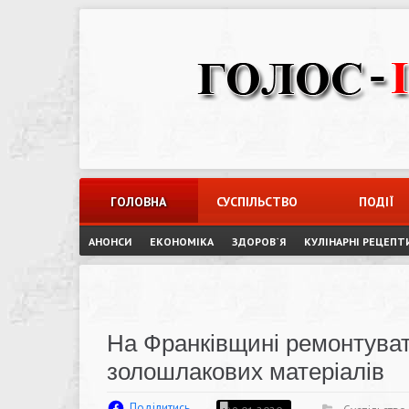
Skip
to
content
ГОЛОВНА
СУСПІЛЬСТВО
ПОДІЇ
АНОНСИ
ЕКОНОМІКА
ЗДОРОВ`Я
КУЛІНАРНІ РЕЦЕПТ
На Франківщині ремонтуват
золошлакових матеріалів
Поділитись