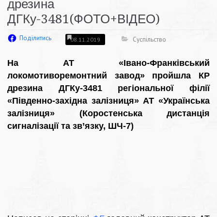
дрезина
ДГКу-3481(ФОТО+ВІДЕО)
Поділитись
Суспільство
08.11.2019
На АТ «Івано-Франківський
локомотиворемонтний завод» пройшла КР
дрезина ДГКу-3481 регіональної філії
«Південно-західна залізниця» АТ «Українська
залізниця» (Коростенська дистанція
сигналізації та зв’язку, ШЧ-7)