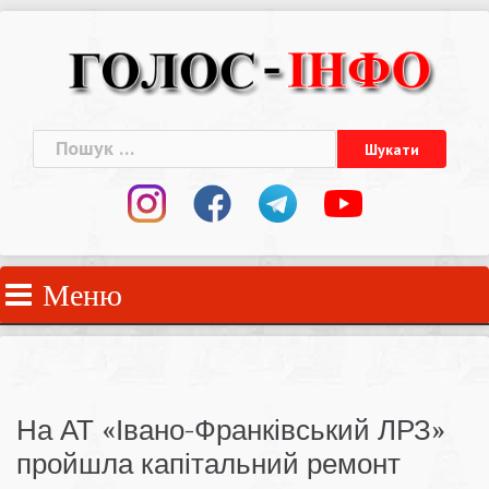
Skip
to
content
Пошук:
Меню
На АТ «Івано-Франківський ЛРЗ»
пройшла капітальний ремонт