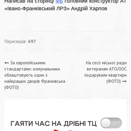
Написав на сторінці
ФБ
головний конструктор АТ
«Івано-Франківський ЛРЗ» Андрій Харлов
Переглядів:
697
Навігація
За європейськими
На сесії міської ради
стандартами: комунальники
ветеранам АТО/ООС
записів
облаштовують один з
подарували квартири
найкращих дворів Франківська
(ФОТО)
(ФОТО)