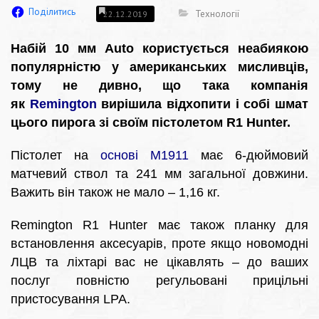
Поділитись
Технології
22.12.2019
Набій 10 мм Auto користується неабиякою
популярністю у американських мисливців,
тому не дивно, що така компанія
як
Remington
вирішила відхопити і собі шмат
цього пирога зі своїм пістолетом R1 Hunter.
Пістолет на
основі M1911
має 6-дюймовий
матчевий ствол та 241 мм загальної довжини.
Важить він також не мало – 1,16 кг.
Remington R1 Hunter має також планку для
встановлення аксесуарів, проте якщо новомодні
ЛЦВ та ліхтарі вас не цікавлять – до ваших
послуг повністю регульовані прицільні
пристосування LPA.