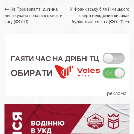
Навігація
На Прикарпатті дитина
У Франківську біля Німецького
неочікувано почала втрачати
озера невідомий висипав
записів
вагу (ФОТО)
будівельне сміття (ФОТО)