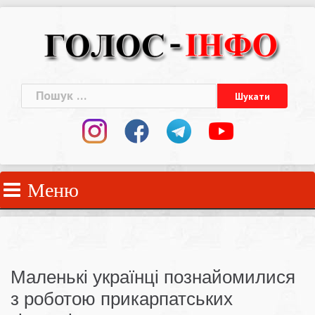
Skip
to
content
Пошук:
Меню
Маленькі українці познайомилися
з роботою прикарпатських