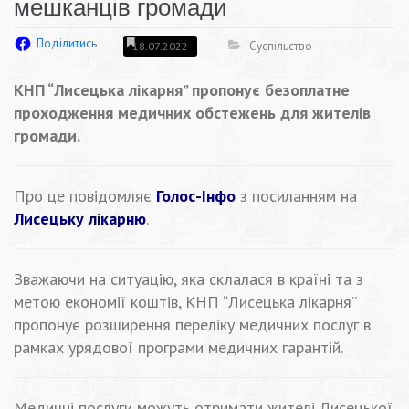
мешканців громади
Поділитись
Суспільство
18.07.2022
КНП “Лисецька лікарня” пропонує безоплатне
проходження медичних обстежень для жителів
громади.
Про це повідомляє
Голос-Інфо
з посиланням на
Лисецьку лікарню
.
Зважаючи на ситуацію, яка склалася в країні та з
метою економії коштів, КНП “Лисецька лікарня”
пропонує розширення переліку медичних послуг в
рамках урядової програми медичних гарантій.
Медичні послуги можуть отримати жителі Лисецької