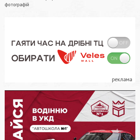
записів
фотографій