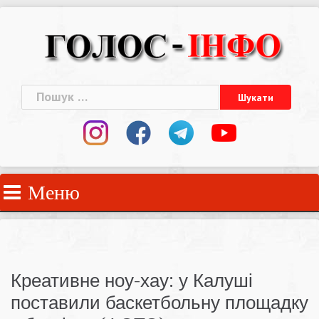
Skip
to
content
Пошук:
Меню
Креативне ноу-хау: у Калуші
поставили баскетбольну площадку