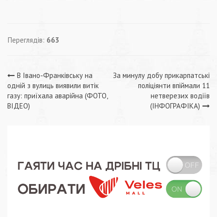
Переглядів:
663
Навігація
В Івано-Франківську на
За минулу добу прикарпатські
одній з вулиць виявили витік
поліціянти впіймали 11
записів
газу: приїхала аварійна (ФОТО,
нетверезих водіїв
ВІДЕО)
(ІНФОГРАФІКА)