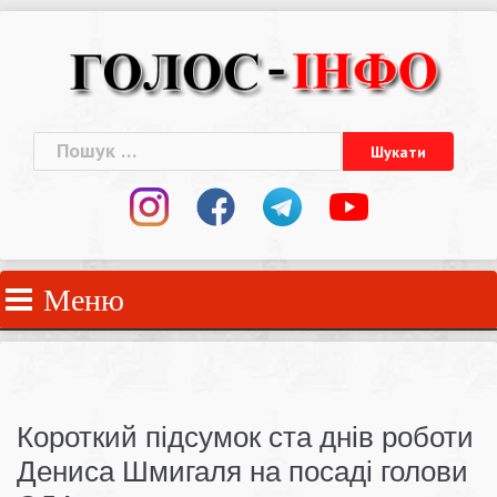
Skip
to
content
Пошук:
Меню
Короткий підсумок ста днів роботи
Дениса Шмигаля на посаді голови