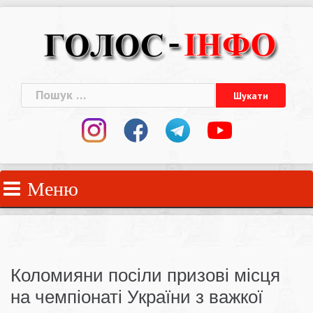
Skip
to
content
Пошук:
Меню
Коломияни посіли призові місця
на чемпіонаті України з важкої