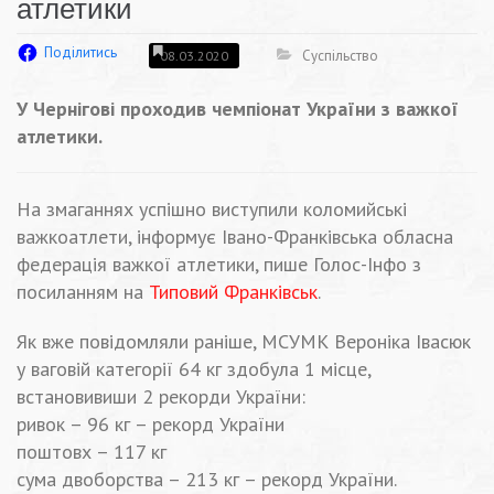
атлетики
Поділитись
Суспільство
08.03.2020
У Чернігові проходив чемпіонат України з важкої
атлетики.
На змаганнях успішно виступили коломийські
важкоатлети, інформує Івано-Франківська обласна
федерація важкої атлетики, пише Голос-Інфо з
посиланням на
Типовий Франківськ
.
Як вже повідомляли раніше, МСУМК Вероніка Івасюк
у ваговій категорії 64 кг здобула 1 місце,
встановивиши 2 рекорди України:
ривок – 96 кг – рекорд України
поштовх – 117 кг
сума двоборства – 213 кг – рекорд України.