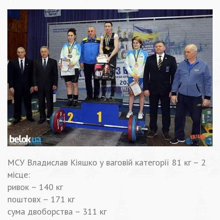
МСУ Владислав Кіяшко у ваговій категорії 81 кг – 2
місце:
ривок – 140 кг
поштовх – 171 кг
сума двоборства – 311 кг