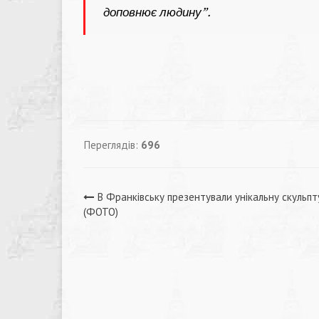
доповнює людину”.
Переглядів:
696
Навігація
В Франківську презентували унікальну скульпт
(ФОТО)
записів