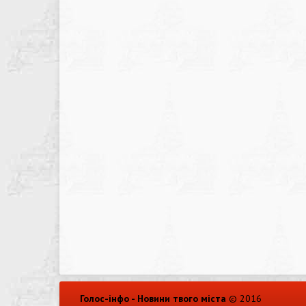
Голос-інфо - Новини твого міста
© 2016