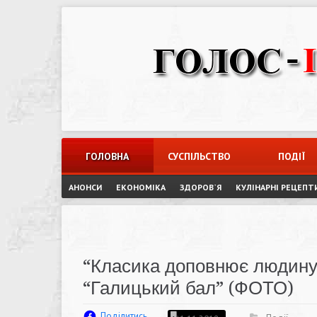
Skip
to
content
ГОЛОВНА
СУСПІЛЬСТВО
ПОДІЇ
АНОНСИ
ЕКОНОМІКА
ЗДОРОВ`Я
КУЛІНАРНІ РЕЦЕПТ
“Класика доповнює людину”
“Галицький бал” (ФОТО)
Поділитись