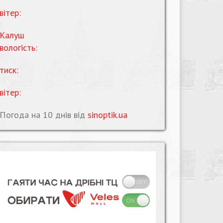
вітер:
Калуш
вологість:
тиск:
вітер:
Погода на 10 днів від
sinoptik.ua