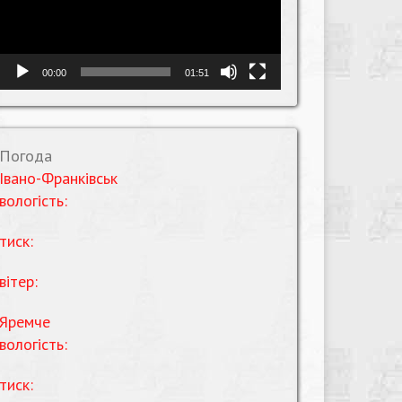
00:00
01:51
Погода
Івано-Франківськ
вологість:
тиск:
вітер:
Яремче
вологість:
тиск: