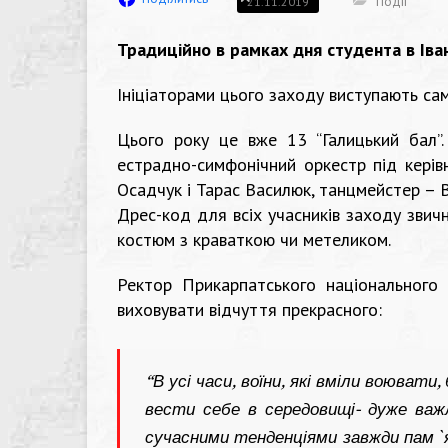
Події
21.11.2019
Традиційно в рамках дня студента в Іва
Ініціаторами цього заходу виступають са
Цього року це вже 13 “Галицький бал”
естрадно-симфонічний оркестр під керів
Осадчук і Тарас Василюк, танцмейстер – В
Дрес-код для всіх учасників заходу звичн
костюм з краваткою чи метеликом.
Ректор Прикарпатського національного 
виховувати відчуття прекрасного:
“В усі часи, воїни, які вміли воюват
вести себе в середовищі- дуже важл
сучасними тенденціями завжди пам`ят