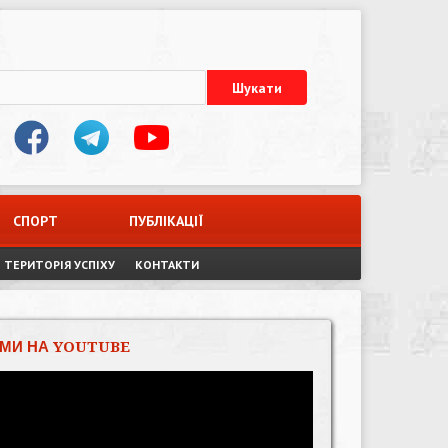
СПОРТ
ПУБЛІКАЦІЇ
ТЕРИТОРІЯ УСПІХУ
КОНТАКТИ
МИ НА YOUTUBE
Відеопрогравач