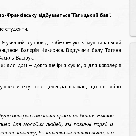
но-Франківську відбувається “Галицький бал”.
ме студенти.
.
Музичний супровід забезпечують муніципальний
ництвом Валерія Чикириса.
Ведучими балу Тетяна
асиль Васірук.
и: для дам – довга вечірня сукня, а для кавалерів
університету Ігор Цепенда вважає, що потрібно
и, були найкращими кавалерами на балах. Вміння
иво для молодих людей, які повинні поряд із
ати класику, бо класика не тільки вічна, а й