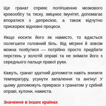
Ще гранат сприяє поліпшенню мозкового
кровообігу та тиску, зміцнює імунітет, допомагає
впоратися з депресією, а також відчутно
прискорює відновні процеси.
Якщо носити його як намисто, то вдасться
полегшити головний біль. Від мігрені й зовсім
можна позбутися — потрібно просто придбати
перстень у золотій оправі та не знімати його з
середнього пальця правої руки.
Кажуть, гранат здатний допомогти навіть знизити
температуру, усунути запалення та ангіну! У
цьому допоможуть прикраси з гранатом у срібній
оправі, кулони, намиста.
Значення в інших країнах