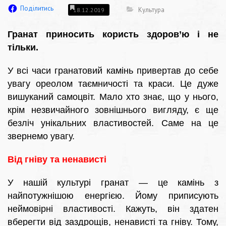
Поділитись
Культура
18.12.2019
Гранат приносить користь здоров’ю і не
тільки.
У всі часи гранатовий камінь привертав до себе
увагу ореолом таємничості та краси. Це дуже
вишуканий самоцвіт. Мало хто знає, що у нього,
крім незвичайного зовнішнього вигляду, є ще
безліч унікальних властивостей. Саме на це
звернемо увагу.
Від гніву та ненависті
У нашій культурі гранат — це камінь з
найпотужнішою енергією. Йому приписують
неймовірні властивості. Кажуть, він здатен
вберегти від заздрощів, ненависті та гніву. Тому,