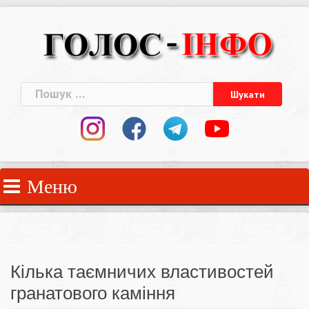
Skip
to
content
Пошук:
Меню
Кілька таємничих властивостей
гранатового каміння