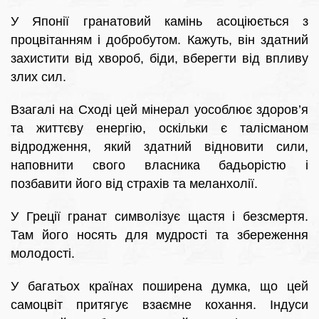
У Японії гранатовий камінь асоціюється з
процвітанням і добробутом. Кажуть, він здатний
захистити від хвороб, біди, вберегти від впливу
злих сил.
Взагалі на Сході цей мінерал уособлює здоров’я
та життєву енергію, оскільки є талісманом
відродження, який здатний відновити сили,
наповнити свого власника бадьорістю і
позбавити його від страхів та меланхолії.
У Греції гранат символізує щастя і безсмертя.
Там його носять для мудрості та збереження
молодості.
У багатьох країнах поширена думка, що цей
самоцвіт притягує взаємне кохання. Індуси