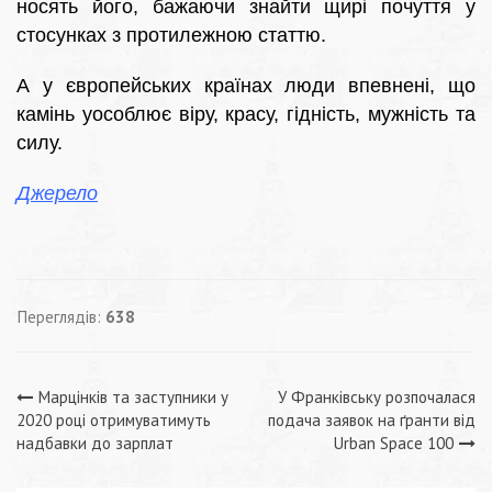
носять його, бажаючи знайти щирі почуття у
стосунках з протилежною статтю.
А у європейських країнах люди впевнені, що
камінь уособлює віру, красу, гідність, мужність та
силу.
Джерело
Переглядів:
638
Навігація
Марцінків та заступники у
У Франківську розпочалася
2020 році отримуватимуть
подача заявок на ґранти від
записів
надбавки до зарплат
Urban Space 100