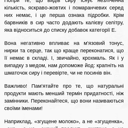
Попри те, що видів сиру існує незліченна
кількість, яскраво-жовтих і помаранчевих серед
них немає, і це перша ознака підробки. Крім
барвників в сир часто додають калієву селітру,
яка відноситься до списку добавок категорії Е.
Вона негативно впливає на м’язовий тонус,
нирки та серце, так що краще переконатися, що
її немає в складі. І, звичайно, крохмаль. Як і у
випадку з медом, нам допоможе йод: крапніть на
шматочок сиру і перевірте, чи не посинів він.
Важливо! Пам’ятайте про те, що натуральні
продукти мають менший термін придатності, ніж
замінники. Переконайтеся, що вони називаються
своїми іменами!
Наприклад, «згущене молоко», а не «згущенка»,