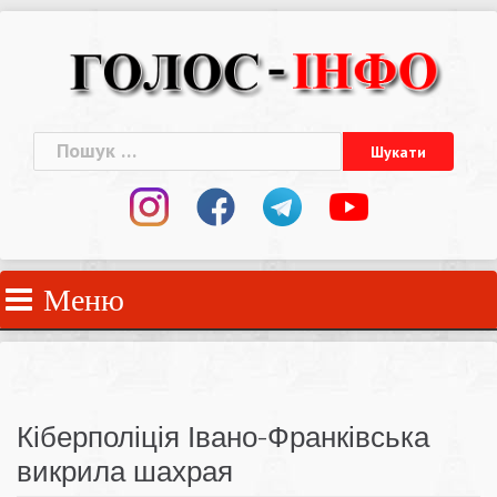
Skip
to
content
Пошук:
Меню
Кіберполіція Івано-Франківська
викрила шахрая