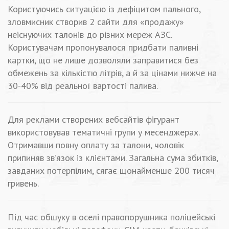
Користуючись ситуацією із дефіцитом пального,
зловмисник створив 2 сайти для «продажу»
неіснуючих талонів до різних мереж АЗС.
Користувачам пропонувалося придбати паливні
картки, що не лише дозволяли заправитися без
обмежень за кількістю літрів, а й за цінами нижче на
30-40% від реальної вартості палива.
Для реклами створених вебсайтів фігурант
використовував тематичні групи у месенджерах.
Отримавши повну оплату за талони, чоловік
припиняв зв’язок із клієнтами. Загальна сума збитків,
завданих потерпілим, сягає щонайменше 200 тисяч
гривень.
Під час обшуку в оселі правопорушника поліцейські