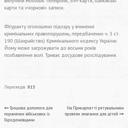
вилучили мобільні телефони, SIM-карти, банківські
карти та «чорнові» записи.
Фігуранту оголошено підозру у вчиненні
кримінальних правопорушень, передбачених ч. 3 ст.
190 (Шахрайство) Кримінального кодексу України.
Йому може загрожувати до восьми років
позбавлення волі. Триває досудове розслідування.
Переглядів:
815
Навігація
Грошова допомога для
На Прикарпатті рятувальники
поранених військових із
провели змагання для дітей
записів
Городенківщини