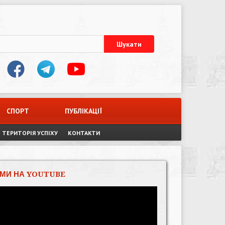
СПОРТ
ПУБЛІКАЦІЇ
ТЕРИТОРІЯ УСПІХУ
КОНТАКТИ
МИ НА YOUTUBE
Відеопрогравач