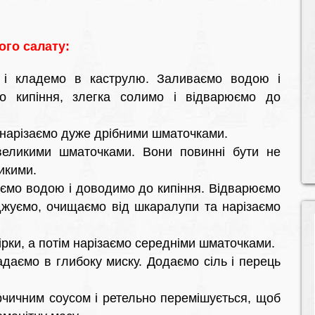
го салату:
 і кладемо в каструлю. Заливаємо водою і
о кипіння, злегка солимо і відварюємо до
нарізаємо дуже дрібними шматочками.
евеликими шматочками. Вони повинні бути не
икими.
ємо водою і доводимо до кипіння. Відварюємо
оджуємо, очищаємо від шкаралупи та нарізаємо
рки, а потім нарізаємо середніми шматочками.
адаємо в глибоку миску. Додаємо сіль і перець
рчичним соусом і ретельно перемішується, щоб