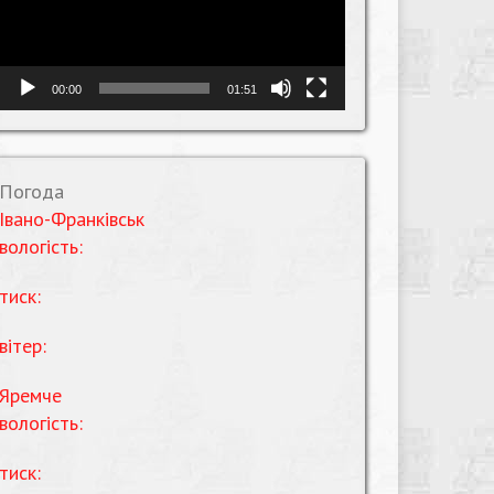
00:00
01:51
Погода
Івано-Франківськ
вологість:
тиск:
вітер:
Яремче
вологість:
тиск: