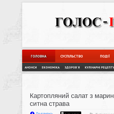
Skip
to
content
ГОЛОВНА
СУСПІЛЬСТВО
ПОДІЇ
АНОНСИ
ЕКОНОМІКА
ЗДОРОВ`Я
КУЛІНАРНІ РЕЦЕПТ
Картопляний салат з марин
ситна страва
Поділитись