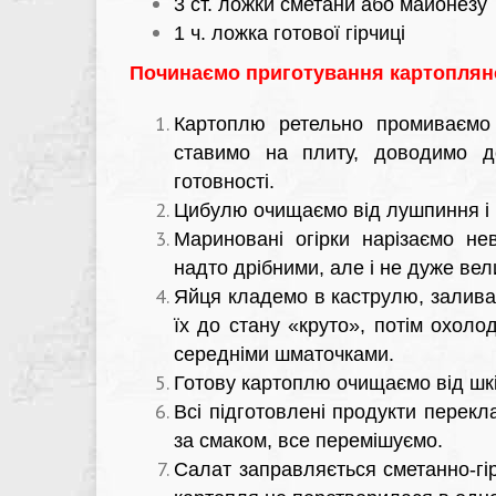
3 ст. ложки сметани або майонезу
1 ч. ложка готової гірчиці
Починаємо приготування картопляно
Картоплю ретельно промиваємо
ставимо на плиту, доводимо д
готовності.
Цибулю очищаємо від лушпиння і 
Мариновані огірки нарізаємо н
надто дрібними, але і не дуже вел
Яйця кладемо в каструлю, залива
їх до стану «круто», потім охол
середніми шматочками.
Готову картоплю очищаємо від шкі
Всі підготовлені продукти перекл
за смаком, все перемішуємо.
Салат заправляється сметанно-гі