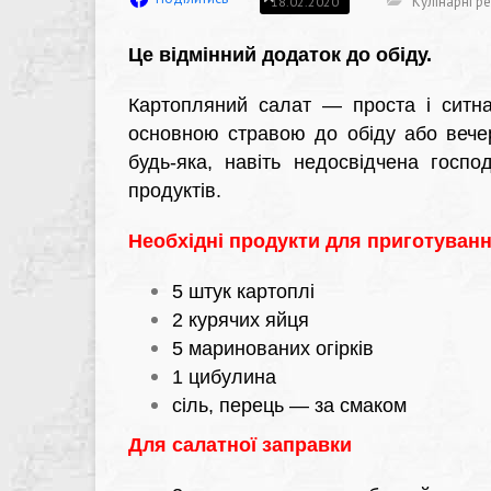
Кулінарні р
18.02.2020
Це відмінний додаток до обіду.
Картопляний салат — проста і ситна
основною стравою до обіду або вечер
будь-яка, навіть недосвідчена госпо
продуктів.
Необхідні продукти для приготуванн
5 штук картоплі
2 курячих яйця
5 маринованих огірків
1 цибулина
сіль, перець — за смаком
Для салатної заправки