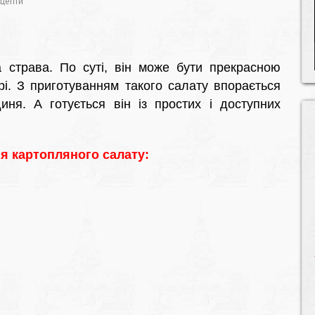
ецепти
 страва. По суті, він може бути прекрасною
і. З приготуванням такого салату впорається
диня. А готується він із простих і доступних
я картопляного салату: