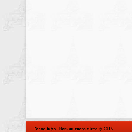
Голос-інфо - Новини твого міста
© 2016