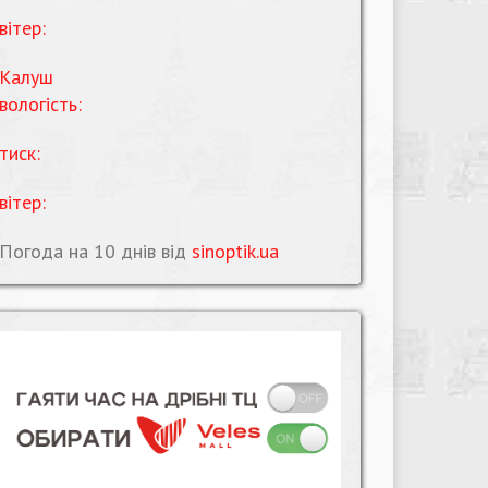
вітер:
Калуш
вологість:
тиск:
вітер:
Погода на 10 днів від
sinoptik.ua