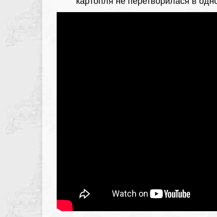
картопля не перетворилася в одно