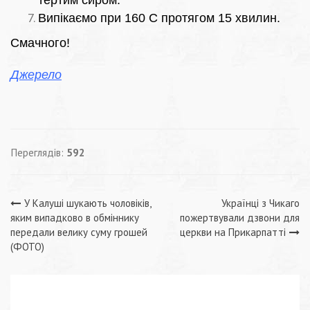
тертим сиром.
Випікаємо при 160 С протягом 15 хвилин.
Смачного!
Джерело
Переглядів:
592
Навігація
У Калуші шукають чоловіків,
Українці з Чикаго
яким випадково в обміннику
пожертвували дзвони для
записів
передали велику суму грошей
церкви на Прикарпатті
(ФОТО)