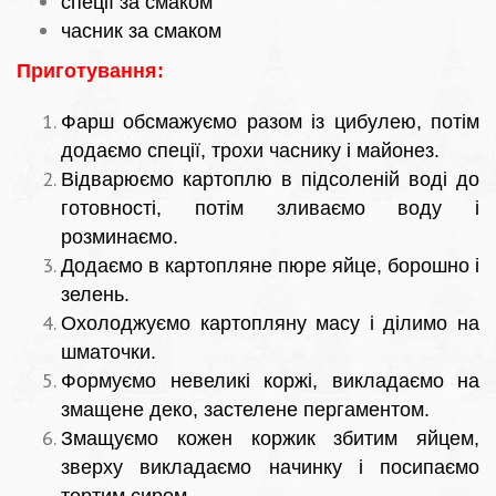
спеції за смаком
часник за смаком
Приготування:
Фарш обсмажуємо разом із цибулею, потім
додаємо спеції, трохи часнику і майонез.
Відварюємо картоплю в підсоленій воді до
готовності, потім зливаємо воду і
розминаємо.
Додаємо в картопляне пюре яйце, борошно і
зелень.
Охолоджуємо картопляну масу і ділимо на
шматочки.
Формуємо невеликі коржі, викладаємо на
змащене деко, застелене пергаментом.
Змащуємо кожен коржик збитим яйцем,
зверху викладаємо начинку і посипаємо