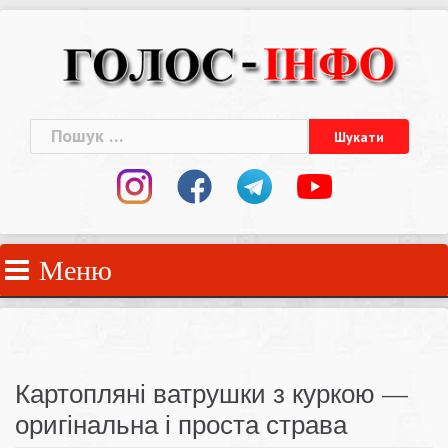
Skip
to
content
Пошук:
Меню
Картопляні ватрушки з куркою —
оригінальна і проста страва