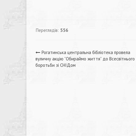
Переглядів:
556
Навігація
Рогатинська центральна бібліотека провела
вуличну акцію ”Обираймо життя” до Всесвітнього
записів
боротьби зі СНІДом