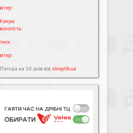
вітер:
Калуш
вологість:
тиск:
вітер:
Погода на 10 днів від
sinoptik.ua