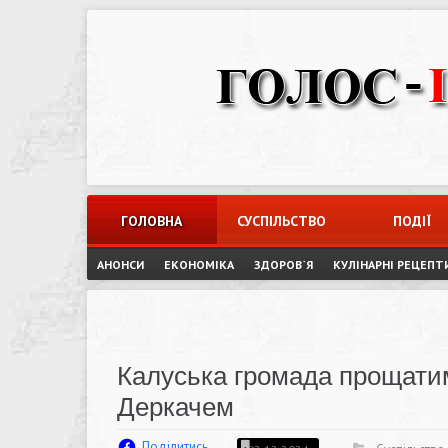
Skip
to
content
ГОЛОВНА
СУСПІЛЬСТВО
ПОДІЇ
АНОНСИ
ЕКОНОМІКА
ЗДОРОВ`Я
КУЛІНАРНІ РЕЦЕПТ
Калуська громада прощати
Деркачем
Поділитись