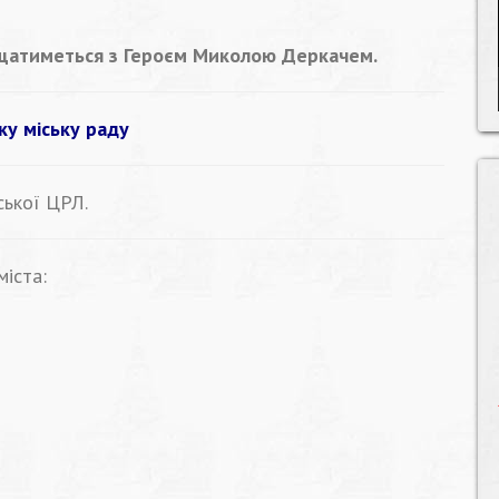
ощатиметься з Героєм Миколою Деркачем.
ку міську раду
ської ЦРЛ.
іста: