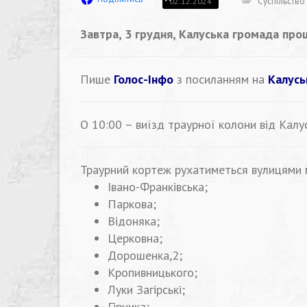
Суспільство
02.12.2024
Завтра, 3 грудня, Калуська громада пр
Пише
Голос-Інфо
з посиланням на
Калусь
О 10:00 – виїзд траурної колони від Калу
Траурний кортеж рухатиметься вулицями м
Івано-Франківська;
Паркова;
Відоняка;
Церковна;
Дорошенка,2;
Кропивницького;
Луки Загірські;
Гірника;