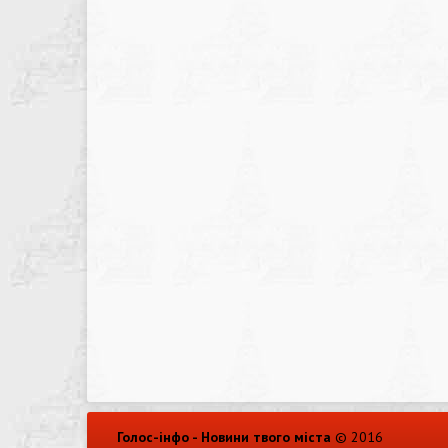
Голос-інфо - Новини твого міста
© 2016