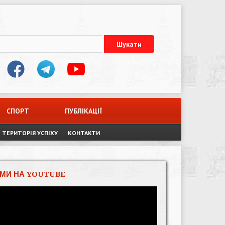
СПОРТ
ПУБЛІКАЦІЇ
ТЕРИТОРІЯ УСПІХУ
КОНТАКТИ
МИ НА YOUTUBE
Відеопрогравач