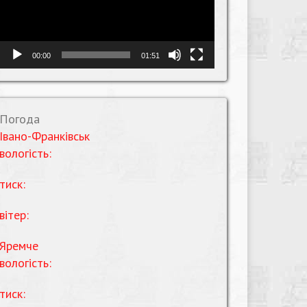
00:00
01:51
Погода
Івано-Франківськ
вологість:
тиск:
вітер:
Яремче
вологість:
тиск: