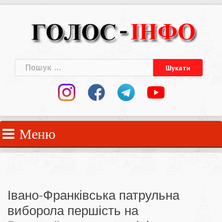
Skip
to
content
Пошук:
Меню
Івано-Франківська патрульна
виборола першість на