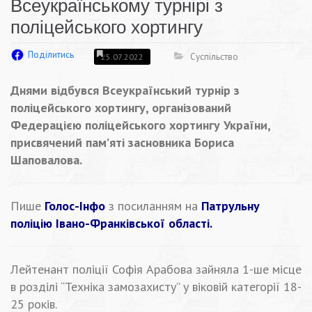
Всеукраїнському турнірі з
поліцейського хортингу
Поділитись
Суспільство
25.07.2022
Днями відбувся Всеукраїнський турнір з
поліцейського хортингу, організований
Федерацією поліцейського хортингу України,
присвячений пам’яті засновника Бориса
Шаповалова.
Пише
Голос-Інфо
з посиланням на
Патрульну
поліцію Івано-Франківської області.
Лейтенант поліції Софія Арабова зайняла 1-ше місце
в розділі “Техніка замозахисту” у віковій категорії 18-
25 років.