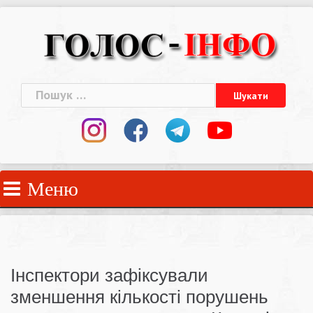
Skip
to
content
Пошук:
Меню
Інспектори зафіксували
зменшення кількості порушень