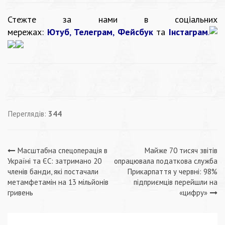
Стежте за нами в соціальних
мережах:
Ютуб
,
Телеграм
,
Фейсбук
та
Інстаграм
.
Переглядів:
344
Навігація
Масштабна спецоперація в
Майже 70 тисяч звітів
Україні та ЄС: затримано 20
опрацювала податкова служба
записів
членів банди, які постачали
Прикарпаття у червні: 98%
метамфетамін на 13 мільйонів
підприємців перейшли на
гривень
«цифру»