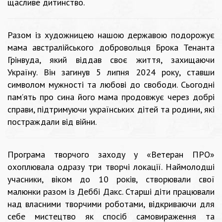
щасливе дитинство.
Разом із художницею нашою державою подорожує
мама австралійського добровольця Брока Тенанта
Грінвуда, який віддав своє життя, захищаючи
Україну. Він загинув 5 липня 2024 року, ставши
символом мужності та любові до свободи. Сьогодні
пам’ять про сина його мама продовжує через добрі
справи, підтримуючи українських дітей та родини, які
постраждали від війни.
Програма творчого заходу у «Ветеран ПРО»
охоплювала одразу три творчі локації. Наймолодші
учасники, віком до 10 років, створювали свої
малюнки разом із Деббі Дакс. Старші діти працювали
над власними творчими роботами, відкриваючи для
себе мистецтво як спосіб самовираження та