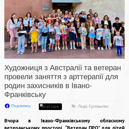
Художниця з Австралії та ветеран
провели заняття з арттерапії для
родин захисників в Івано-
Франківську
Поділитись
Події
,
Суспільство
07.07.2026
Вчора в
Івано-Франківському обласному
ветеранському просторі “Ветеран ПРО”
для дітей