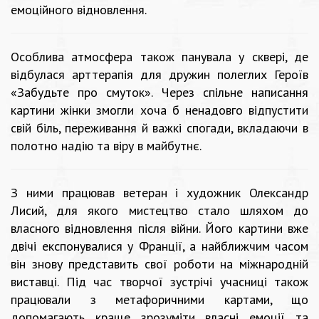
емоційного відновлення.
Особлива атмосфера також панувала у сквері, де
відбулася арттерапія для дружин полеглих Героїв
«Забудьте про смуток». Через спільне написання
картини жінки змогли хоча б ненадовго відпустити
свій біль, переживання й важкі спогади, вкладаючи в
полотно надію та віру в майбутнє.
З ними працював ветеран і художник Олександр
Лисий, для якого мистецтво стало шляхом до
власного відновлення після війни. Його картини вже
двічі експонувалися у Франції, а найближчим часом
він знову представить свої роботи на міжнародній
виставці. Під час творчої зустрічі учасниці також
працювали з метафоричними картами, що
допомагають краще зрозуміти власні емоції та