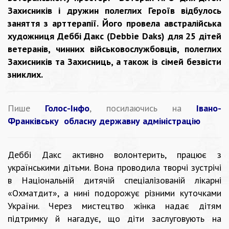
Захисників і дружин полеглих Героїв відбулось
заняття з арттерапії. Його провела австралійська
художниця Деббі Дакс (Debbie Daks) для 25 дітей
ветеранів, чинних військовослужбовців, полеглих
Захисників та Захисниць, а також із сімей безвісти
зниклих.
Пише
Голос-Інфо
, посилаючись на
Івано-
Франківську обласну державну адміністрацію
Деббі Дакс активно волонтерить, працює з
українськими дітьми. Вона проводила творчі зустрічі
в Національній дитячій спеціалізованій лікарні
«Охматдит», а нині подорожує різними куточками
України. Через мистецтво жінка надає дітям
підтримку й нагадує, що діти заслуговують на