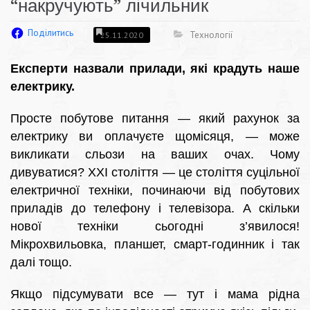
“накручують” лічильник
Поділитись
Технології
25.11.2020
Експерти назвали прилади, які крадуть наше
електрику.
Просте побутове питання — який рахунок за
електрику ви оплачуєте щомісяця, — може
викликати сльози на ваших очах. Чому
дивуватися? XXI століття — це століття суцільної
електричної техніки, починаючи від побутових
приладів до телефону і телевізора. А скільки
нової техніки сьогодні з’явилося!
Мікрохвильовка, планшет, смарт-годинник і так
далі тощо.
Якщо підсумувати все — тут і мама рідна