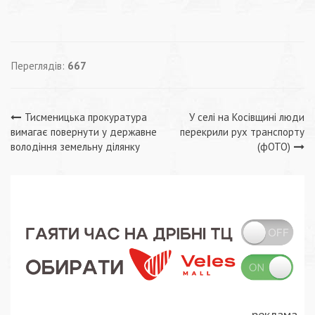
Переглядів:
667
Навігація
Тисменицька прокуратура
У селі на Косівщині люди
вимагає повернути у державне
перекрили рух транспорту
записів
володіння земельну ділянку
(фОТО)