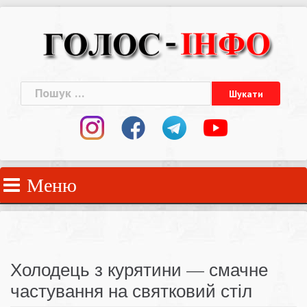
Skip
to
content
Пошук:
Меню
Холодець з курятини — смачне
частування на святковий стіл