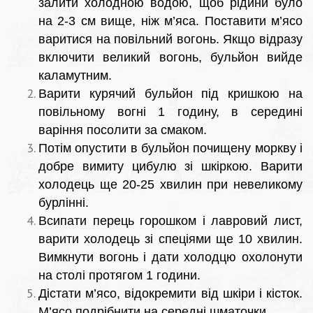
залити холодною водою, щоб рідини було
на 2-3 см вище, ніж м’яса. Поставити м’ясо
варитися на повільний вогонь. Якщо відразу
включити великий вогонь, бульйон вийде
каламутним.
Варити курячий бульйон під кришкою на
повільному вогні 1 годину, в середині
варіння посолити за смаком.
Потім опустити в бульйон почищену моркву і
добре вимиту цибулю зі шкіркою. Варити
холодець ще 20-25 хвилин при невеликому
бурлінні.
Всипати перець горошком і лавровий лист,
варити холодець зі спеціями ще 10 хвилин.
Вимкнути вогонь і дати холодцю охолонути
на столі протягом 1 години.
Дістати м’ясо, відокремити від шкіри і кісток.
М’ясо подрібнити на середні шматочки.