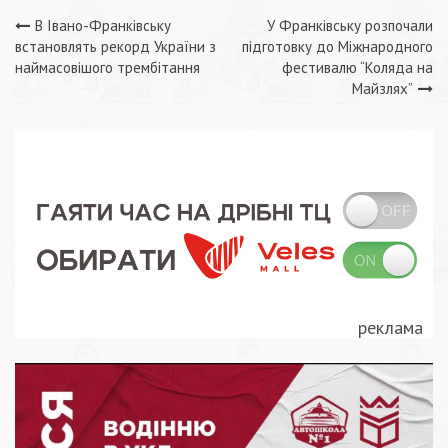
Навігація
В Івано-Франківську
У Франківську розпочали
встановлять рекорд України з
підготовку до Міжнародного
записів
наймасовішого трембітання
фестивалю “Коляда на
Майзлях”