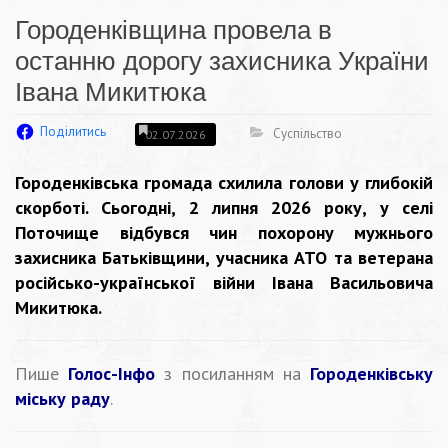
Городенківщина провела в
останню дорогу захисника України
Івана Микитюка
Поділитись
Суспільство
02.07.2026
Городенківська громада схилила голови у глибокій
скорботі. Сьогодні, 2 липня 2026 року, у селі
Поточище відбувся чин похорону мужнього
захисника Батьківщини, учасника АТО та ветерана
російсько-української війни Івана Васильовича
Микитюка.
Пише
Голос-Інфо
з посиланням на
Городенківську
міську раду
.