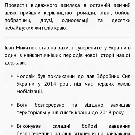
Провести відважного земляка в останній земний
шлях прийшли керівництво громади, рідні, бойові
побратими, друзі, односельці та десятки
небайдужих жителів краю.
Іван Микитюк став на захист суверенитету України в
один із найкритичніших періодів нової історії нашої
держави:
Чоловік був покликаний до лав Збройних Сил
України у 2014 році, під час перших хвиль
мобілізації.
Воїн безперервно та віддано захищав
територіальну цілісність країни до 2018 року.
Виконував складні бойові завдання
безпосередньо на лінії зіткнення на найважчих