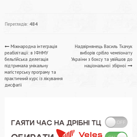
Переглядів:
484
Навігація
Міжнародна інтеграція
Надвірнянець Василь Ткачук
реабілітації: в ІФНМУ
виборів срібло чемпіонату
записів
бельгійська делегація
України з боксу та увійшов до
підтримала унікальну
національної збірної
магістерську програму та
практичний курс із лікування
дисфагії