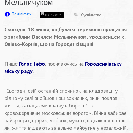
Мельничуком
Поділитись
Суспільство
18.07.2022
Сьогодні, 18 липня, відбулася церемонія прощання
з загиблим Василем Мельничуком, уродженцем с.
Олієво-Корнів, що на Городенківщині.
Пише
Голос-Інфо
, посилаючись на
Городенківську
міську раду
.
“Сьогодні свій останній спочинок на кладовищі у
рідному селі знайшов наш захисник, який поклав
життя, захищаючи країну в боротьбі з
кровожерливим московським ворогом. Війна забирає
найкращих, щирих, добрих, мужніх, відважних воїнів,
які життя віддають за вільне майбутнє у незалежній,