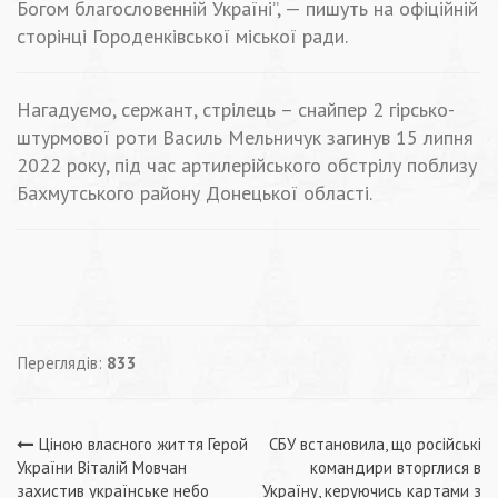
Богом благословенній Україні”, — пишуть на офіційній
сторінці Городенківської міської ради.
Нагадуємо, сержант, стрілець – снайпер 2 гірсько-
штурмової роти Василь Мельничук загинув 15 липня
2022 року, під час артилерійського обстрілу поблизу
Бахмутського району Донецької області.
Переглядів:
833
Навігація
Ціною власного життя Герой
СБУ встановила, що російські
України Віталій Мовчан
командири вторглися в
захистив українське небо
Україну, керуючись картами з