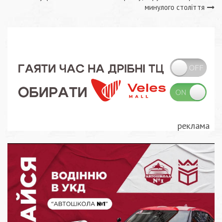
записів
минулого століття