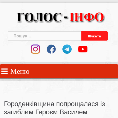
Skip
to
content
Пошук:
Меню
Городенківщина попрощалася із
загиблим Героєм Василем