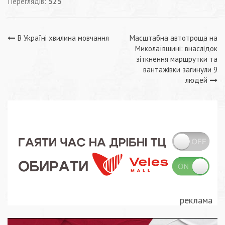
Переглядів:
525
Навігація
В Україні хвилина мовчання
Масштабна автотроща на
Миколаївщині: внаслідок
записів
зіткнення маршрутки та
вантажівки загинули 9
людей