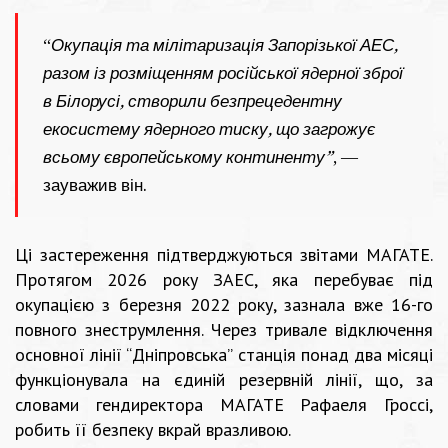
“
Окупація та мілітаризація Запорізької АЕС,
разом із розміщенням російської ядерної зброї
в Білорусі, створили безпрецедентну
екосистему ядерного тиску, що загрожує
всьому європейському континенту”
, —
зауважив він.
Ці застереження підтверджуються звітами МАГАТЕ.
Протягом 2026 року ЗАЕС, яка перебуває під
окупацією з березня 2022 року, зазнала вже 16-го
повного знеструмлення. Через тривале відключення
основної лінії “Дніпровська” станція понад два місяці
функціонувала на єдиній резервній лінії, що, за
словами гендиректора МАГАТЕ Рафаеля Гроссі,
робить її безпеку вкрай вразливою.