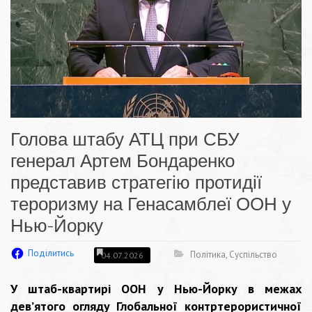
Голова штабу АТЦ при СБУ
генерал Артем Бондаренко
представив стратегію протидії
тероризму на Генасамблеї ООН у
Нью-Йорку
Поділитись
Політика
,
Суспільство
04.07.2026
У штаб-квартирі ООН у Нью-Йорку в межах
дев’ятого огляду Глобальної контртерористичної