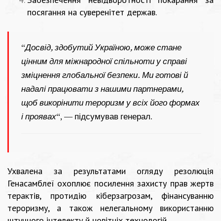
посягання на суверенітет держав.
“
Досвід, здобутий Україною, може стане
цінним для міжнародної спільноти у справі
зміцнення глобальної безпеки. Ми готові й
надалі працювати з нашими партнерами,
щоб викорінити тероризм у всіх його формах
і проявах
“, — підсумував генерал.
Ухвалена за результатами огляду резолюція
Генасамблеї охоплює посилення захисту прав жертв
терактів, протидію кіберзагрозам, фінансуванню
тероризму, а також нелегальному використанню
штучного інтелекту й новітніх технологій.