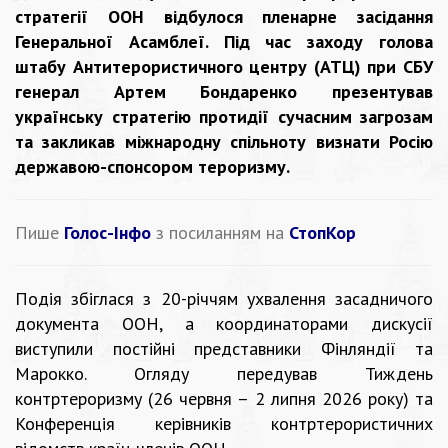
стратегії ООН відбулося пленарне засідання
Генеральної Асамблеї. Під час заходу голова
штабу Антитерористичного центру (АТЦ) при СБУ
генерал Артем Бондаренко презентував
українську стратегію протидії сучасним загрозам
та закликав міжнародну спільноту визнати Росію
державою-спонсором тероризму.
Пише
Голос-Інфо
з посиланням на
СтопКор
Подія збіглася з 20-річчям ухвалення засадничого
документа ООН, а координаторами дискусії
виступили постійні представники Фінляндії та
Марокко. Огляду передував Тиждень
контртероризму (26 червня – 2 липня 2026 року) та
Конференція керівників контртерористичних