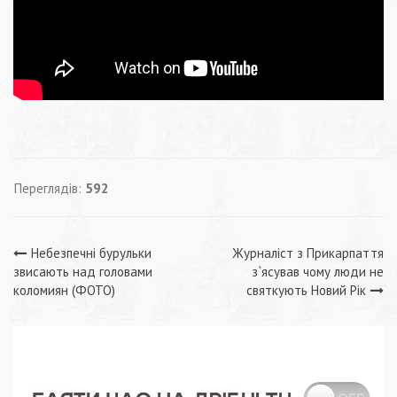
Переглядів:
592
Навігація
Небезпечні бурульки
Журналіст з Прикарпаття
звисають над головами
з`ясував чому люди не
записів
коломиян (ФОТО)
святкують Новий Рік