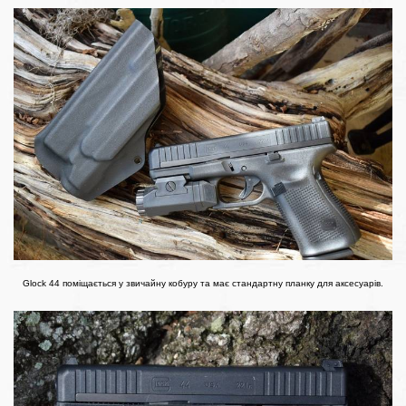
Glock 44 поміщається у звичайну кобуру та має стандартну планку для аксесуарів.