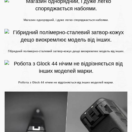
Магазин однорядний, і дуже легко споряджається набоями.
Гібридний полімерно-сталевий затвор-кожух дещо виокремлює модель від інших.
Робота з Glock 44 нічим не відрізняється від інших моделей марки.