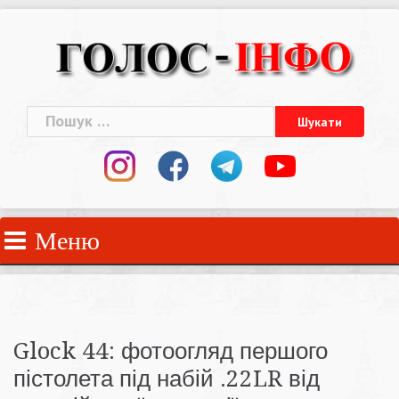
Skip
to
content
Пошук:
Меню
Glock 44: фотоогляд першого
пістолета під набій .22LR від