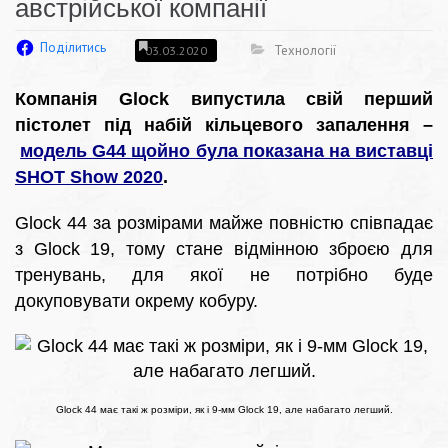
австрійської компанії
Поділитись
Технології
03.03.2020
Компанія Glock випустила свій перший
пістолет під набій кільцевого запалення –
модель G44 щойно була показана на виставці
SHOT Show 2020
.
Glock 44 за розмірами майже повністю співпадає
з Glock 19, тому стане відмінною зброєю для
тренувань, для якої не потрібно буде
докуповувати окрему кобуру.
Glock 44 має такі ж розміри, як і 9-мм Glock 19, але набагато легший.