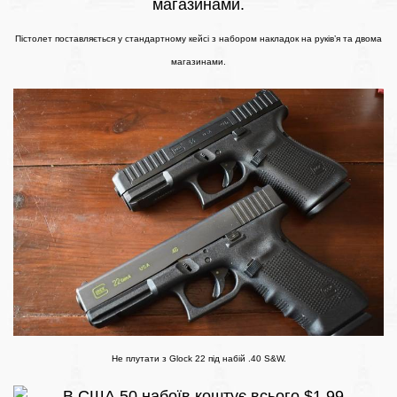
Пістолет поставляється у стандартному кейсі з набором накладок на руків’я та двома
магазинами.
Не плутати з Glock 22 під набій .40 S&W.