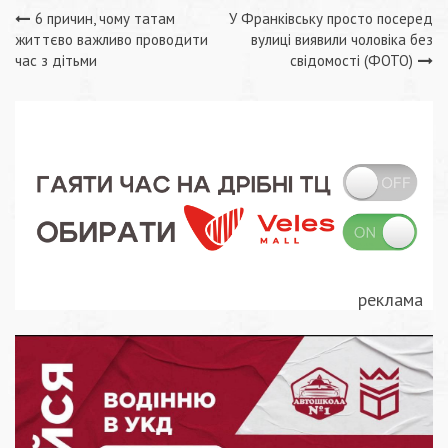
Навігація
6 причин, чому татам
У Франківську просто посеред
життєво важливо проводити
вулиці виявили чоловіка без
записів
час з дітьми
свідомості (ФОТО)