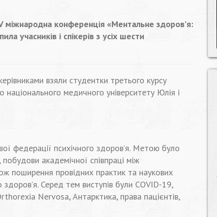
V міжнародна конференція «Ментальне здоров’я:
ила учасників і спікерів з усіх шести
 керівниками взяли студентки третього курсу
о національного медичного університету Юлія і
вої федерації психічного здоров’я. Метою було
 побудови академічної співпраці між
також поширення провідних практик та наукових
 здоров’я. Серед тем виступів були COVID-19,
Orthorexia Nervosa, Антарктика, права пацієнтів,