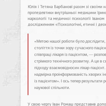
Юлія і Тетяна Барбанові разом зі своїми
пропедевтики внутрішньої медицини Ірин
наркології та медичної психології Іван
дослідженням «Психологічні, етичні і деон
«Метою нашої роботи було дослідити,
століття із точки зору сучасного паці
співпраці лікаря із пацієнтом, — розп
стрімкого технічного розвитку. А це в
підходу взаємовідносин лікар-пацієнт. С
надмірна проінформованість хворих ін
із пацієнтом». І ось тепер результати
наукової спільноти.
У свою чергу Іван Ромаш представив допо