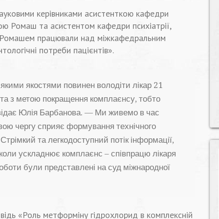
 науковими керівниками асистенткою кафедри
ою Ромаш та асистентом кафедри психіатрії,
ом Ромашем працювали над міжкафедральним
тологічні потреби пацієнтів».
 якими якостями повинен володіти лікар 21
єнта з метою покращення комплаєнсу, тобто
овідає Юлія Барбанова. — Ми живемо в час
 свою чергу сприяє формування технічного
трімкий та легкодоступний потік інформації,
коли ускладнює комплаєнс – співпрацю лікаря
 роботи були представлені на суд міжнародної
відь «Роль метформіну гідрохлорид в комплексній