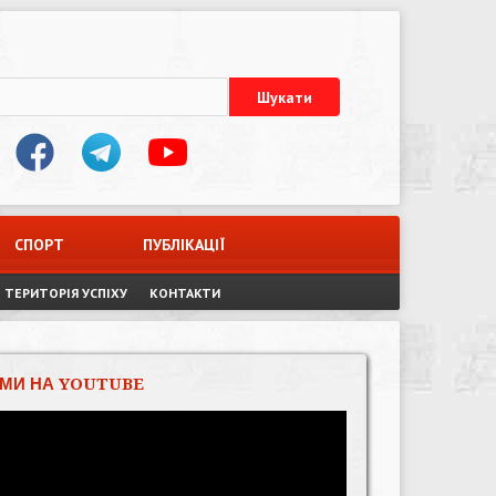
СПОРТ
ПУБЛІКАЦІЇ
ТЕРИТОРІЯ УСПІХУ
КОНТАКТИ
МИ НА YOUTUBE
Відеопрогравач