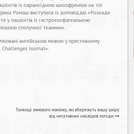
ацієнтів із параноїдною шизофренією на тлі
 Ірина Ромаш виступила із доповіддю «Розлади
тя у пацієнтів із гастроезофагеальною
лазією сполучної тканини».
бліковані англійською мовою у престижному
 Challenges Journal».
Тонкощі зимового макіяжу, які вбережуть вашу шкіру
від негативних наслідків погоди