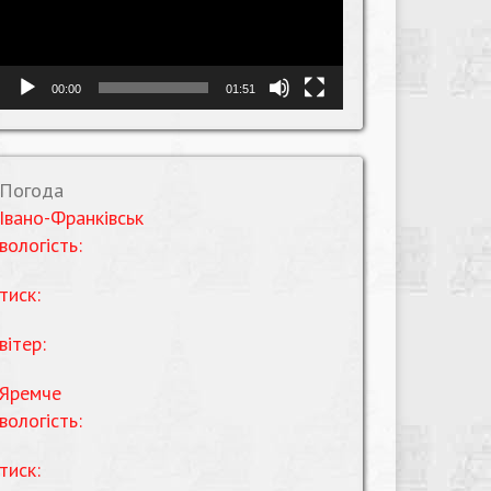
00:00
01:51
Погода
Івано-Франківськ
вологість:
тиск:
вітер:
Яремче
вологість:
тиск: