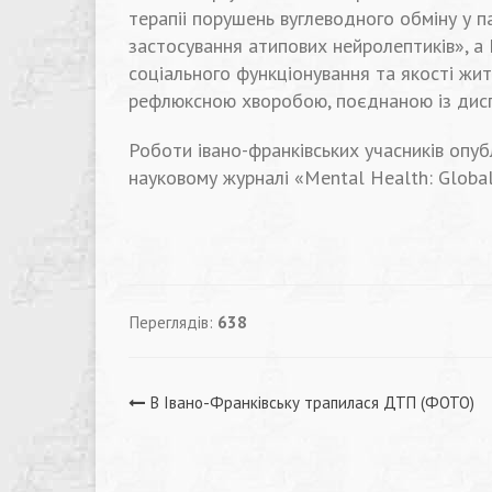
терапіі порушень вуглеводного обміну у п
застосування атипових нейролептиків», а
соціального функціонування та якості жит
рефлюксною хворобою, поєднаною із дисп
Роботи івано-франківських учасників опу
науковому журналі «Mental Health: Global
Переглядів:
638
Навігація
В Івано-Франківську трапилася ДТП (ФОТО)
записів