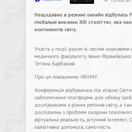
Суспільство
06.12.2020
Нещодавно в режимі онлайн відбулась I
глобальні виклики XXI століття», яка охоп
континентів світу.
Участь у події разом зі своїми науковими
медичного факультету Івано-Франківськог
Тетяна Барбанові.
Про це повідомляє ІФНМУ.
Конференція відбувалась під егідою Світо
забезпечення платформи для обміну ідей,
дослідниками з різних регіонів світу, а 
досліджень з проблем охорони психічного
віртуальна реальність, штучний інтелект, 
паліативна допомога, самотність.