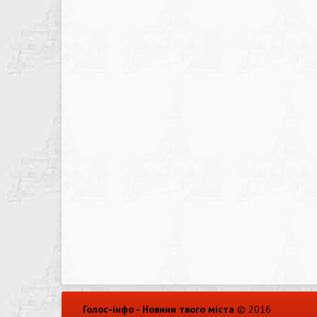
Голос-інфо - Новини твого міста
© 2016