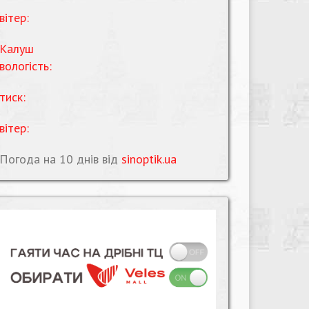
вітер:
Калуш
вологість:
тиск:
вітер:
Погода на 10 днів від
sinoptik.ua