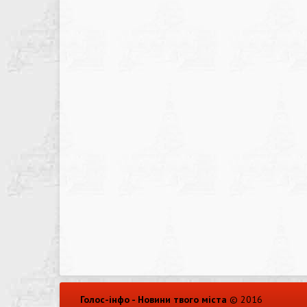
Голос-інфо - Новини твого міста
© 2016