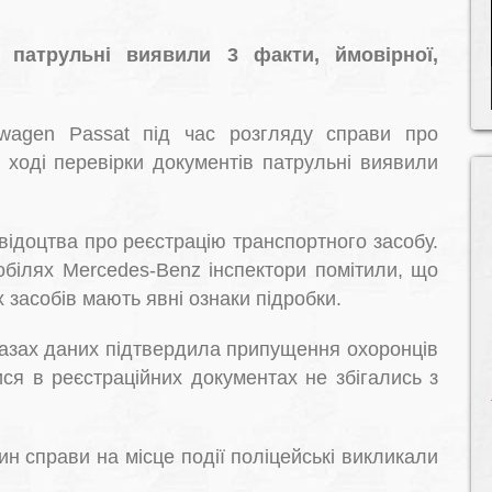
ї
 патрульні виявили 3 факти, ймовірної,
swagen Passat під час розгляду справи про
 ході перевірки документів патрульні виявили
відоцтва про реєстрацію транспортного засобу.
обілях Mercedes-Benz інспектори помітили, що
х засобів мают
ь явні ознаки підробки.
базах даних підтвердила припущення охоронців
ися в реєстраційних документах не збігались з
ин справи на місце події поліцейські викликали