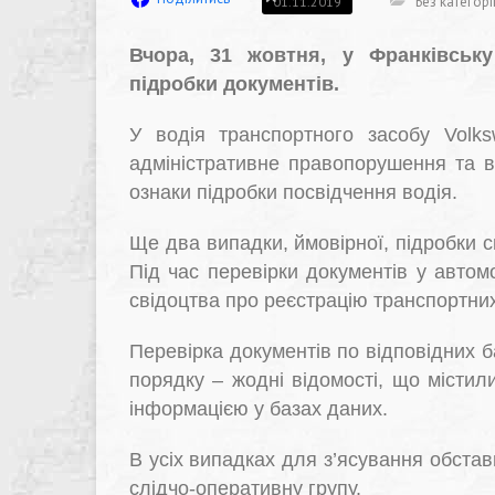
Без категорі
01.11.2019
Вчора, 31 жовтня, у Франківську
підробки документів.
У водія транспортного засобу Volk
адміністративне правопорушення та в
ознаки підробки посвідчення водія.
Ще два випадки, ймовірної, підробки с
Під час перевірки документів у автом
свідоцтва про реєстрацію транспортни
Перевірка документів по відповідних 
порядку – жодні відомості, що містил
інформацією у базах даних.
В усіх випадках для з’ясування обстав
слідчо-оперативну групу.