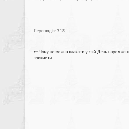
Переглядів:
718
Навігація
Чому не можна плакати у свій День народжен
прикмети
записів