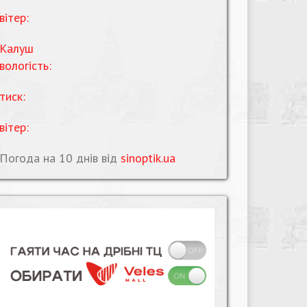
вітер:
Калуш
вологість:
тиск:
вітер:
Погода на 10 днів від
sinoptik.ua