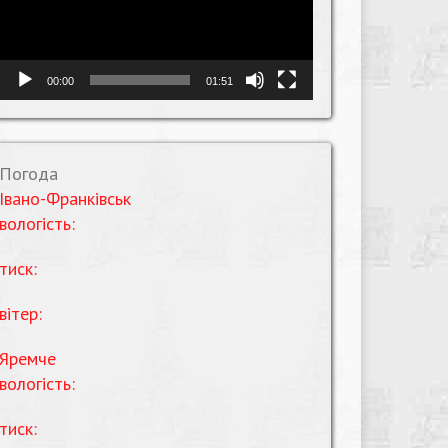
00:00
01:51
Погода
Івано-Франківськ
вологість:
тиск:
вітер:
Яремче
вологість:
тиск: