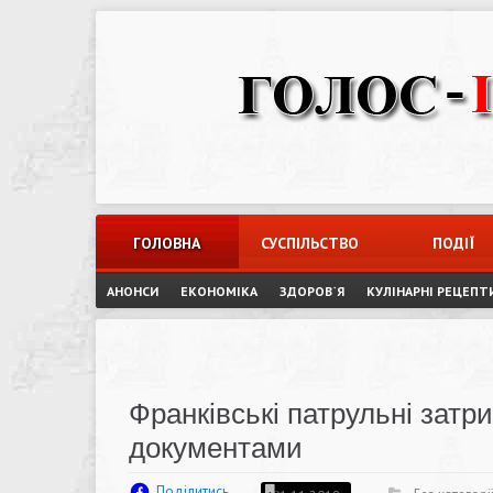
Skip
to
content
ГОЛОВНА
СУСПІЛЬСТВО
ПОДІЇ
АНОНСИ
ЕКОНОМІКА
ЗДОРОВ`Я
КУЛІНАРНІ РЕЦЕПТ
Франківські патрульні затр
документами
Поділитись