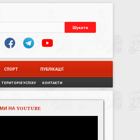
СПОРТ
ПУБЛІКАЦІЇ
ТЕРИТОРІЯ УСПІХУ
КОНТАКТИ
МИ НА YOUTUBE
Відеопрогравач