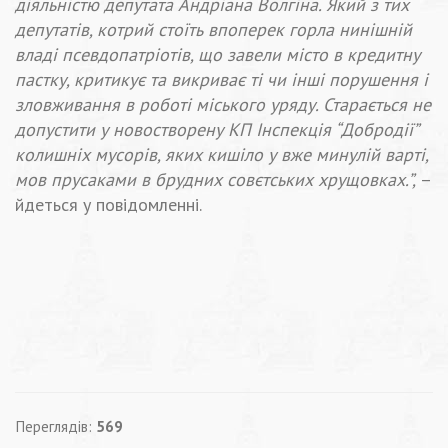
діяльністю депутата Андріана Волгіна. Який з тих
депутатів, котрий стоїть впоперек горла нинішній
владі псевдопатріотів, що завели місто в кредитну
пастку, критикує та викриває ті чи інші порушення і
зловживання в роботі міського уряду. Старається не
допустити у новостворену КП Інспекція “Добродії”
колишніх мусорів, яких кишіло у вже минулій варті,
мов прусаками в брудних совєтських хрущовках.”,
–
йдеться у повідомленні.
Переглядів:
569