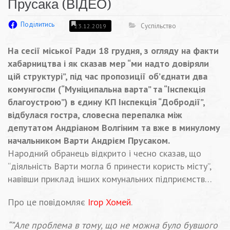
Прусака (ВІДЕО)
Поділитись
Суспільство
23.12.2019
На сесії міської Ради 18 грудня, з огляду на факти
хабарництва і як сказав мер “ми надто довіряли
цій структурі”, під час пропозиції об’єднати два
комунгоспи (“Муніципальна варта” та “Інспекція
благоустрою”) в єдину КП Інспекція “Добродії”,
відбулася гостра, словесна перепалка між
депутатом Андріаном Волгіним та вже в минулому
начальником Варти Андрієм Прусаком.
Народний обранець відкрито і чесно сказав, що
“діяльність Варти могла б принести користь місту”,
навівши приклад інших комунальних підприємств…
Про це повідомляє
Ігор Хомей
.
“”Але проблема в тому, що не можна було бувшого