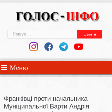
Skip
to
content
Пошук:
Меню
Франківці проти начальника
Муніципальної Варти Андрія