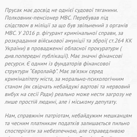
Прусак має досвід не однієї судової тяганини.
Полковник-пенсіонер МВС. Перебував під
слідством в міліції за що був звільнений з органів
МВС. У 2016 р. фігурант кримінальної справи, за
розкрадання військової амуніції та зброї( ст.264 КК
України) в провадженні обласної прокуратури (
див.попередні публікації). Має значні фінансові
ресурси. Є одним із фундаторів фінансової
структури “Євролайф”. Має зв’язки серед
криміналітету міста, за морально-психологічним
станом (як свідчать небайдужі вартові та нервовий
вибух на сесії Ради) реально може нести загрозу не
лише простій людині, але і міському депутату.
Нам, справжнім патріотам, небайдужим мешканцям
та чесним платникам податків залишається пильно
спостерігати за небезпечною, але справедливою