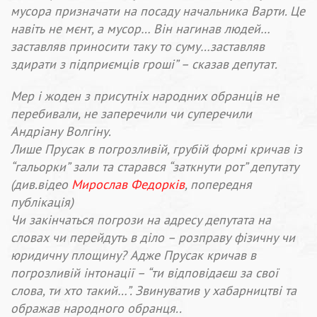
мусора призначати на посаду начальника Варти. Це
навіть не мєнт, а мусор… Він нагинав людей…
заставляв приносити таку то суму…заставляв
здирати з підприємців гроші” – сказав депутат.
Мер і жоден з присутніх народних обранців не
перебивали, не заперечили чи суперечили
Андріану Волгіну.
Лише Прусак в погрозливій, грубій формі кричав із
“гальорки” зали та старався “заткнути рот” депутату
(див.відео
Мирослав Федорків
, попередня
публікація)
Чи закінчaться погрози на адресу депутата на
словах чи перейдуть в діло – розправу фізичну чи
юридичну площину? Адже Прусак кричав в
погрозливій інтонації – “ти відповідаєш за свої
слова, ти хто такий…”. Звинуватив у хабарництві та
ображав народного обранця..