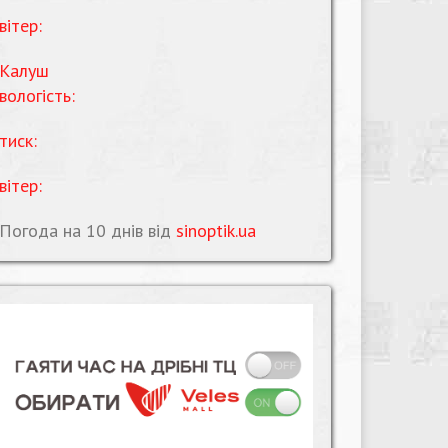
вітер:
Калуш
вологість:
тиск:
вітер:
Погода на 10 днів від
sinoptik.ua