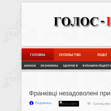
Skip
to
content
ГОЛОВНА
СУСПІЛЬСТВО
ПОДІЇ
АНОНСИ
ЕКОНОМІКА
ЗДОРОВ`Я
КУЛІНАРНІ РЕЦЕПТ
Франківці незадоволені пр
Поділитись
Суспільство
29.11.2019