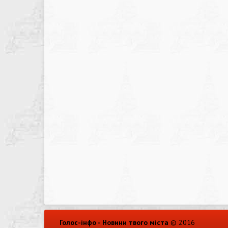
Голос-інфо - Новини твого міста
© 2016