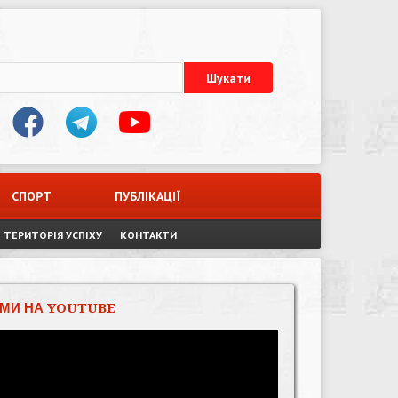
СПОРТ
ПУБЛІКАЦІЇ
ТЕРИТОРІЯ УСПІХУ
КОНТАКТИ
МИ НА YOUTUBE
Відеопрогравач