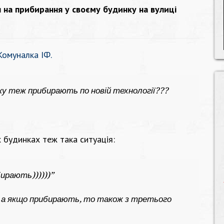
 на прибирання у своєму будинку на вулиці
Комуналка ІФ.
нку теж прибирають по новій технології???
х будинках теж така ситуація:
бирають))))))”
, а якщо прибирають, то також з третього