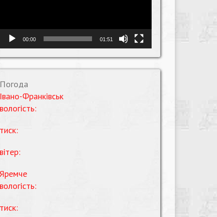
00:00
01:51
Погода
Івано-Франківськ
вологість:
тиск:
вітер:
Яремче
вологість:
тиск: