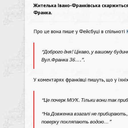
Жителька Івано-Франківська скаржиться
Франка.
Про це вона пише у Фейсбуці в спільноті
“Доброго дня! Цікаво, у вашому буди
Вул.Франка 36….”.
У коментарях франківці пишуть, що у їхні
“Це почерк МІУК. Тільки вони так при
“На Довженка взагалі не прибирають
поверху похляпають водою…”