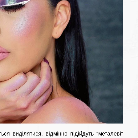
ься виділятися, відмінно підійдуть “металеві”