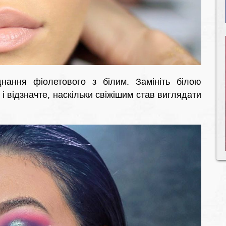
ання фіолетового з білим. Замініть білою
і відзначте, наскільки свіжішим став виглядати