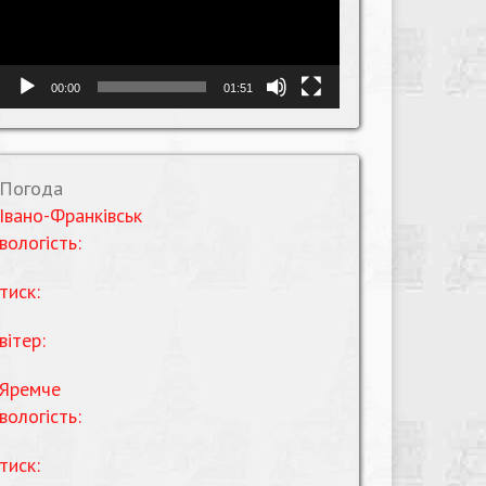
00:00
01:51
Погода
Івано-Франківськ
вологість:
тиск:
вітер:
Яремче
вологість:
тиск: