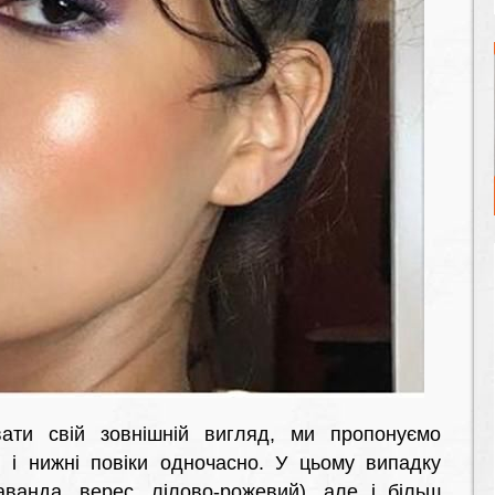
ати свій зовнішній вигляд, ми пропонуємо
і і нижні повіки одночасно. У цьому випадку
лаванда, верес, лілово-рожевий), але і більш