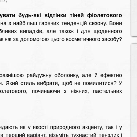
піху
вати будь-які відтінки тіней фіолетового
дна з найбільш гарячих тенденцій сезону. Вони
бливих випадків, але також і для щоденного
акіяж за допомогою цього косметичного засобу?
разнішою райдужну оболонку, але й ефектно
чя. Який стиль вибрати, щоб не помилитися? У
іолетового, починаючи з ніжних, пастельних
ядають як у якості природного акценту, так і у
ив перший варіант, візьміть пухнастий пензлик і