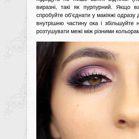
виразні, такі як пурпурний. Якщо в
спробуйте об’єднати у макіяжі одразу д
внутрішню частину ока і збільшуйте 
розтушувати межі між різними кольора