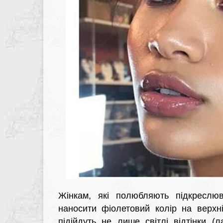
Жінкам, які полюбляють підкреслюв
наносити фіолетовий колір на верхн
підійдуть не лише світлі відтінки (