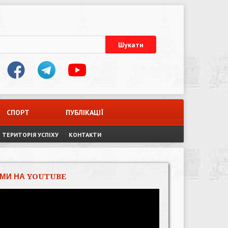
СПОРТ
ПУБЛІКАЦІЇ
ТЕРИТОРІЯ УСПІХУ
КОНТАКТИ
МИ НА YOUTUBE
Відеопрогравач