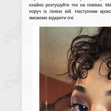
охайно розтушуйте тіні на повіках. 
поруч із лінією вій. Наступним крок
зможемо відкрити очі.