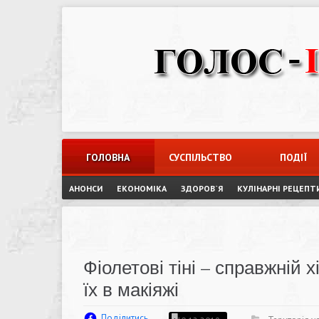
Skip
to
content
ГОЛОВНА
СУСПІЛЬСТВО
ПОДІЇ
АНОНСИ
ЕКОНОМІКА
ЗДОРОВ`Я
КУЛІНАРНІ РЕЦЕПТ
Фіолетові тіні – справжній 
їх в макіяжі
Поділитись