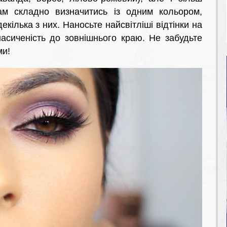
ам складно визначитись із одним кольором,
екілька з них. Наносьте найсвітліші відтінки на
насиченість до зовнішнього краю. Не забудьте
ми!