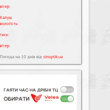
вітер:
Калуш
вологість:
тиск:
вітер:
Погода на 10 днів від
sinoptik.ua